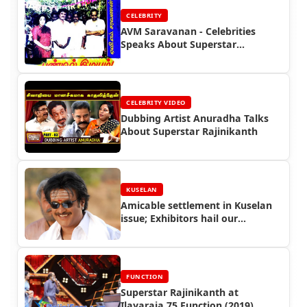
CELEBRITY
AVM Saravanan - Celebrities
Speaks About Superstar
Rajinikanth
CELEBRITY VIDEO
Dubbing Artist Anuradha Talks
About Superstar Rajinikanth
KUSELAN
Amicable settlement in Kuselan
issue; Exhibitors hail our
Thalaivar - Kuselan Corner
FUNCTION
Superstar Rajinikanth at
Ilayaraja 75 Function (2019)