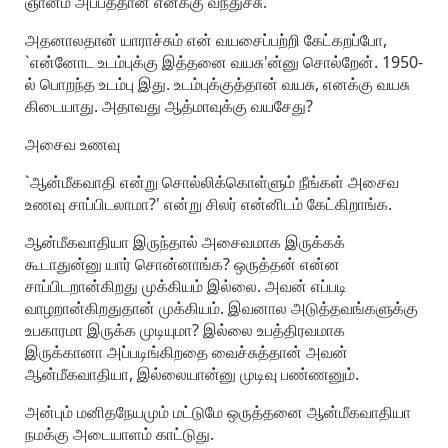
ஞானம் அப்பத்தான் எனக்கு வந்துச்சு.
அதனாலதான் யாராச்சும் என் வயசைப்பற்றி கேட்கறப்போ,
`என்னோட உடம்புக்கு இத்தனை வயசு'ன்னு சொல்றேன். 1950-
ல் பொறந்த உடம்பு இது. உடம்புக்குத்தான் வயசு, எனக்கு வயசு
கிடையாது. அதாவது ஆத்மாவுக்கு வயசேது?
அசைவ உணவு
`ஆன்மீகவாதி என்று சொல்லிக்கொள்ளும் நீங்கள் அசைவ
உணவு சாப்பிடலாமா?' என்று சிலர் என்னிடம் கேட்கிறாங்க.
ஆன்மீகவாதியா இருந்தால் அசைவமாக இருக்கக்
கூடாதுன்னு யார் சொன்னாங்க? ஒருத்தன் என்ன
சாப்பிடறான்கிறது முக்கியம் இல்லை. அவன் எப்படி
வாழறான்கிறதுதான் முக்கியம். இவனால அடுத்தவங்களுக்கு
உபகாரமா இருக்க முடியுமா? இல்லை உபத்திரவமாக
இருக்கானா அப்படிங்கிறதை வைச்சுத்தான் அவன்
ஆன்மீகவாதியா, இல்லையான்னு முடிவு பண்ணனும்.
அன்பும் மனிதநேயமும் மட்டுமே ஒருத்தனை ஆன்மீகவாதியா
நமக்கு அடையாளம் காட்டுது.