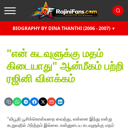
BIOGRAPHY BY DINA THANTHI (2006 - 2007)
"என் கடவுளுக்கு மதம்
கிடையாது" ஆன்மீகம் பற்றி
ரஜினி விளக்கம்
"விபூதி பூசிக்கொள்வதை வைத்து, என்னை இந்து என்று
கூறுவதில் அர்த்தம் இல்லை. என்னுடைய கடவுளுக்கு மதம்