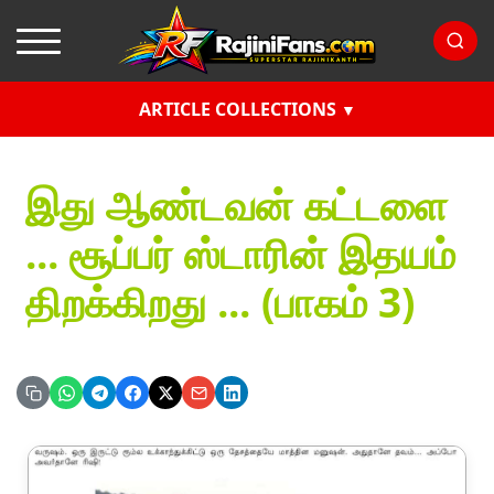
ARTICLE COLLECTIONS
இது ஆண்டவன் கட்டளை
... சூப்பர் ஸ்டாரின் இதயம்
திறக்கிறது ... (பாகம் 3)