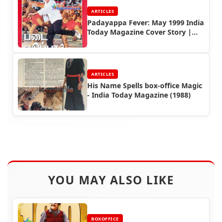
ARTICLES
Padayappa Fever: May 1999 India
Today Magazine Cover Story |
Rajinifans.com
ARTICLES
His Name Spells box-office Magic
- India Today Magazine (1988)
YOU MAY ALSO LIKE
BOXOFFICE