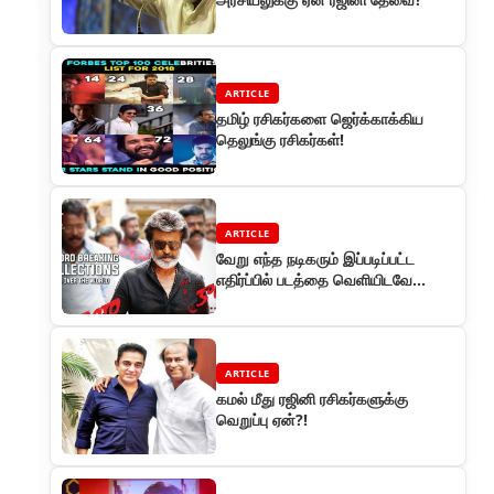
ARTICLE
தமிழ் ரசிகர்களை ஜெர்க்காக்கிய
தெலுங்கு ரசிகர்கள்!
ARTICLE
வேறு எந்த நடிகரும் இப்படிப்பட்ட
எதிர்ப்பில் படத்தை வெளியிடவே
தயங்குவார்கள்
ARTICLE
கமல் மீது ரஜினி ரசிகர்களுக்கு
வெறுப்பு ஏன்?!