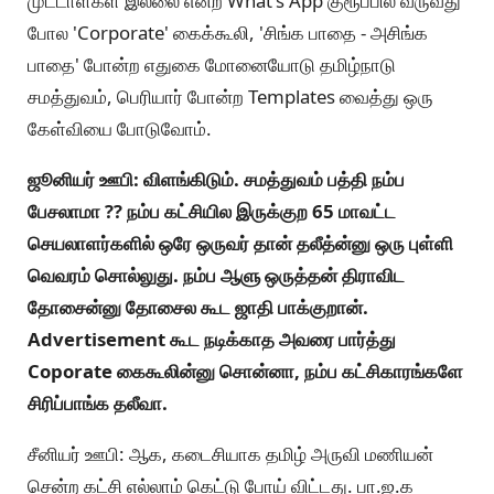
முட்டாள்கள் இல்லை என்ற What's App குரூப்பில் வருவது
போல 'Corporate' கைக்கூலி, 'சிங்க பாதை - அசிங்க
பாதை' போன்ற எதுகை மோனையோடு தமிழ்நாடு
சமத்துவம், பெரியார் போன்ற Templates வைத்து ஒரு
கேள்வியை போடுவோம்.
ஜூனியர் ஊபி: விளங்கிடும். சமத்துவம் பத்தி நம்ப
பேசலாமா ?? நம்ப கட்சியில இருக்குற 65 மாவட்ட
செயலாளர்களில் ஒரே ஒருவர் தான் தலீத்ன்னு ஒரு புள்ளி
வெவரம் சொல்லுது. நம்ப ஆளு ஒருத்தன் திராவிட
தோசைன்னு தோசைல கூட ஜாதி பாக்குறான்.
Advertisement கூட நடிக்காத அவரை பார்த்து
Coporate கைகூலின்னு சொன்னா, நம்ப கட்சிகாரங்களே
சிரிப்பாங்க தலீவா.
சீனியர் ஊபி: ஆக, கடைசியாக தமிழ் அருவி மணியன்
சென்ற கட்சி எல்லாம் கெட்டு போய் விட்டது. பா.ஜ.க