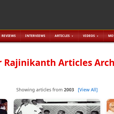
REVIEWS
INTERVIEWS
ARTICLES
VIDEOS
MO
 Rajinikanth Articles Arch
Showing articles from
2003
[View All]