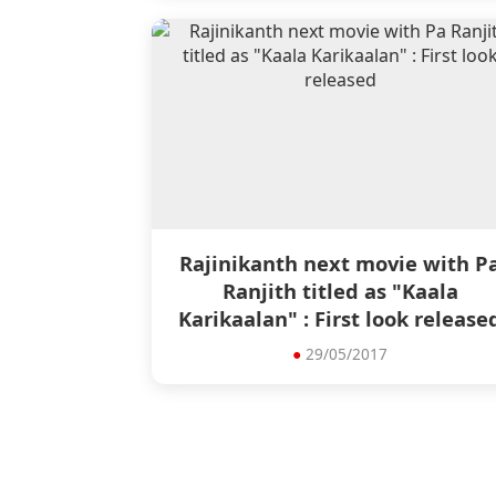
Rajinikanth next movie with P
Ranjith titled as "Kaala
Karikaalan" : First look release
●
29/05/2017