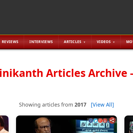
REVIEWS
INTERVIEWS
ARTICLES
VIDEOS
MO
inikanth Articles Archive -
Showing articles from
2017
[View All]