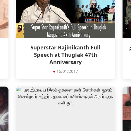
p
Superstar Rajinikanth Full
ட
Speech at Thuglak 47th
Anniversary
●
16/01/2017