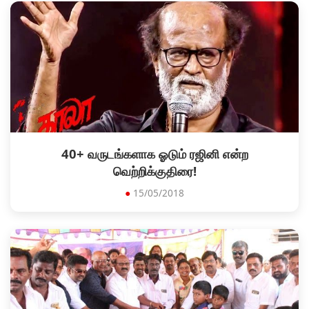
40+ வருடங்களாக ஓடும் ரஜினி என்ற
வெற்றிக்குதிரை!
●
15/05/2018