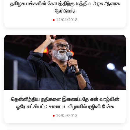
தமிழக மக்களின் கோபத்திற்கு மத்திய அரசு ஆளாக
நேரிடுமï¿
●
12/04/2018
தென்னிந்திய நதிகளை இணைப்பதே என் வாழ்வின்
ஓரே லட்சியம் : காலா படவிழாவில் ரஜினி பேச்சு
●
10/05/2018