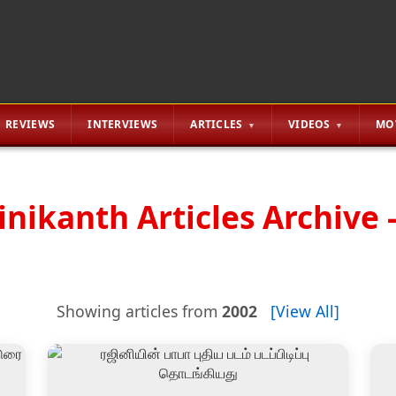
REVIEWS
INTERVIEWS
ARTICLES
VIDEOS
MO
inikanth Articles Archive -
Showing articles from
2002
[View All]