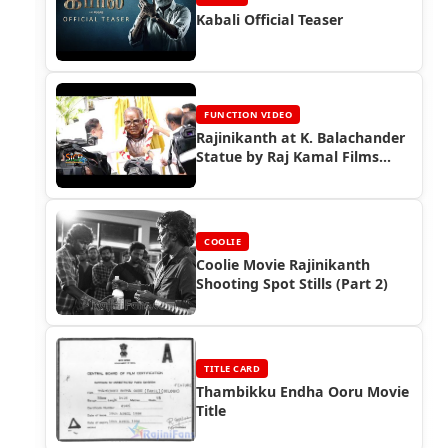
Kabali Official Teaser
FUNCTION VIDEO
Rajinikanth at K. Balachander
Statue by Raj Kamal Films
(2019)
COOLIE
Coolie Movie Rajinikanth
Shooting Spot Stills (Part 2)
TITLE CARD
Thambikku Endha Ooru Movie
Title