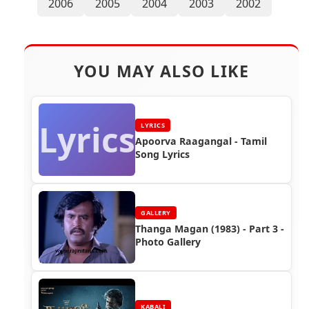
2006
2005
2004
2003
2002
YOU MAY ALSO LIKE
Lyrics
LYRICS
Apoorva Raagangal - Tamil
Song Lyrics
GALLERY
Thanga Magan (1983) - Part 3 -
Photo Gallery
KABALI