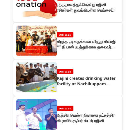
ரத்ததானத்துக்கென்று ரஜினி
ரசிகர்கள் துவங்கியுள்ள வெப்சைட்!
ARTICLE
சிறந்த நடிகருக்கான விருது சிவாஜி
"“ தி பாஸ் படத்துக்காக தலைவர்
ரஜினிக்கு விருது
ARTICLE
Rajini creates drinking water
facility at Nachikuppam
village
ARTICLE
ஆந்திர வெள்ள நிவாரண நட்சத்திர
விழாவில் சூப்பர் ஸ்டார் ரஜினி