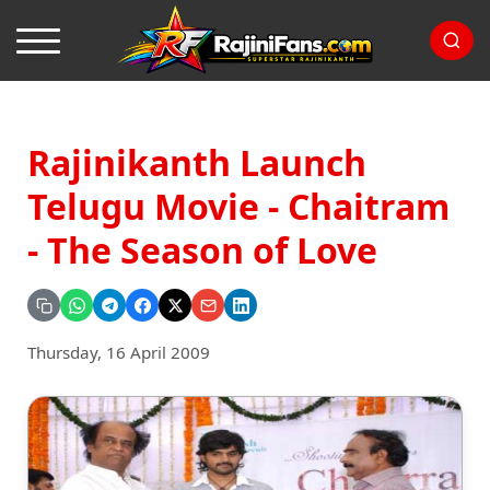
Rajinikanth Launch
Telugu Movie - Chaitram
- The Season of Love
Thursday, 16 April 2009