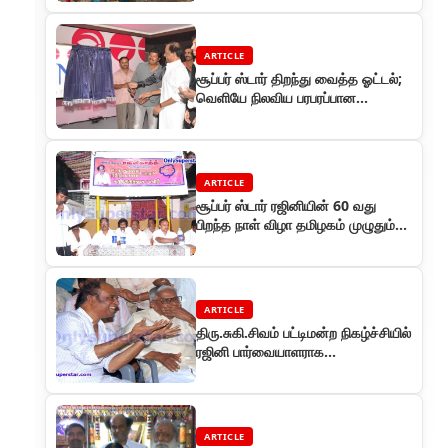
ARTICLE
சூப்பர் ஸ்டார் திறந்து வைத்த ஓட்டல்;
வெளியே நிலவிய பரபரப்பான
சூழ்நிலை!
ARTICLE
சூப்பர் ஸ்டார் ரஜினியின் 60 வது
பிறந்த நாள் விழா தமிழகம் முழுதும்
விமரிசையாக கொண்டாடப்பட்டது
ARTICLE
திரு.சுகி.சிவம் பட்டிமன்ற நிகழ்ச்சியில்
ரஜினி பார்வையாளராக
கலந்துகொண்டார்
ARTICLE