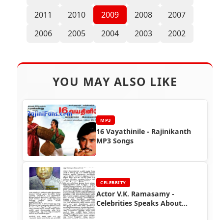
2011
2010
2009
2008
2007
2006
2005
2004
2003
2002
YOU MAY ALSO LIKE
MP3
16 Vayathinile - Rajinikanth
MP3 Songs
CELEBRITY
Actor V.K. Ramasamy -
Celebrities Speaks About
Superstar Rajinikanth