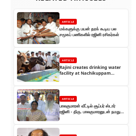
ARTICLE
மக்களுக்கு பயன் தரக் கூடிய பல
சமூகப் பணிகளில் ரஜினி ரசிகர்கள்
ARTICLE
Rajini creates drinking water
facility at Nachikuppam
village
ARTICLE
பாலகுமாரன் வீட்டில் சூப்பர் ஸ்டார்
ரஜினி - திரு. பாலகுமாரனுடன் நமது
சந்திப்பு