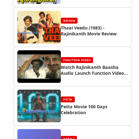
REVIEW
Thaai Veedu (1983) -
Rajinikanth Movie Review
FUNCTION VIDEO
Watch Rajinikanth Baasha
Audio Launch Function Video
(1995)
PETTA
Petta Movie 100 Days
Celebration
KABALI