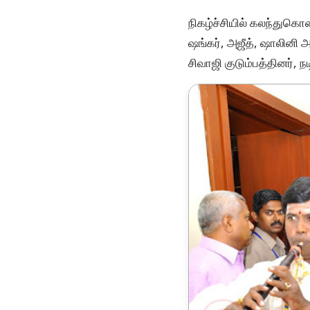
நிகழ்ச்சியில் கலந்துகொண
ஷங்கர், அஜீத், ஷாலினி அஜ
சிவாஜி குடும்பத்தினர், ந