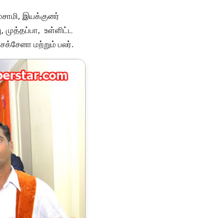
ாமசாமி, இயக்குனர்
, முத்தப்பா, உள்ளிட்ட
சக்சேனா மற்றும் பலர்.