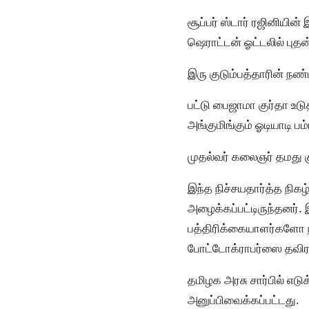
சூப்பர் ஸ்டார் ரஜினியி
ஷெராட்டன் ஓட்டலில் புத
இரு குடும்பத்தாரின் நண
பட்டு பைஜாமா குர்தா உடு
அங்குமிங்கும் ஓடியாடி ப
முதல்வர் கலைஞர் தமது 
இந்த நிச்சயதார்த்த நிகழ
அழைக்கப்பட்டிருந்தனர். 
பத்திரிக்கையாளர்களோ நி
போட்டோக்ராபர்ஸை தவிர 
தமிழக அரசு சார்பில் எடுக
அனுப்பிவைக்கப்பட்டது.