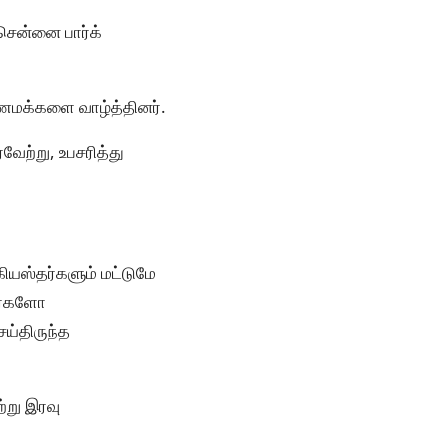
சென்னை பார்க்
 மணமக்களை வாழ்த்தினர்.
வேற்று, உபசரித்து
கியஸ்தர்களும் மட்டுமே
ிகர்களோ
ய்திருந்த
ற்று இரவு