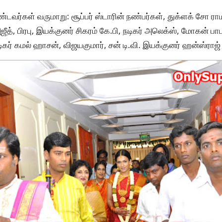
்டவர்கள் வருமாறு: சூப்பர் ஸ்டாரின் நண்பர்கள், துக்ளக் சோ ர
ீத், பிரபு, இயக்குனர் சிகரம் கே.பி, நடிகர் அலெக்ஸ், மோகன் பாபு
டிகர் கமல் ஹாசன், விஜயகுமார், சன் டி.வி. இயக்குனர் ஹன்ஸ்ராஜ் 