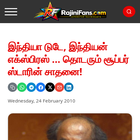
இந்தியா டுடே, இந்தியன்
எக்ஸ்பிரஸ் ... தொடரும் சூப்பர்
ஸ்டாரின் சாதனை!
Wednesday, 24 February 2010