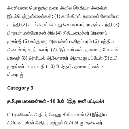
அரசியலை பொறுத்தவரை அகில இந்தியா அளவில்
இடம்பெற்றுள்ளவர்கள்: (1) காங்கிரஸ் தலைவர் சோனியா
காந்தி (2) காங்கிரஸ் பொது செயலாளர் ராகுல் காந்தி (3)
பிரதமர் மன்மோகன் சிங் (4) நிதியமைச்சர் பிரணாப்
முகர்ஜி (5) உள்துறை அமைச்சர் ப.சிதம்பரம் (6) மத்திய
அமைச்சர் சரத் பவார் (7) ஆர்.எஸ்.எஸ். தலைவர் மோகன்
பகவத் (8) அரசியல் ஆலோசகர் அஹமது பட்டேல் (9) உ.பி.
முதல்வர் மாயாவதி (10) பி.ஜே.பி. தலைவர் சுஷ்மா
ஸ்வராஜ்
Category 3
தமிழக பலவான்கள் - 10 பேர் (இது தனி பட்டியல்)
(1) டி.வி.எஸ். அதிபர் வேணு சீனிவாசன் (2) இந்தியா
சிமென்ட்ஸின் அதிபர் மற்றும் பி.சி.சி.ஐ. தலைவர்