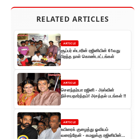
RELATED ARTICLES
ARTICLE
சூப்பர் ஸ்டாரின் ரஜினியின் 61வது
பிறந்த நாள் கொண்டாட்டங்கள்
ARTICLE
சௌந்தர்யா ரஜினி - அஸ்வின்
நிச்சயதார்த்தம்! அசத்தல் படங்கள் !!
ARTICLE
உயிரைக் குழைத்து ஓவியம்
வரைந்தேன் - கமலுக்கு ரஜினியின்