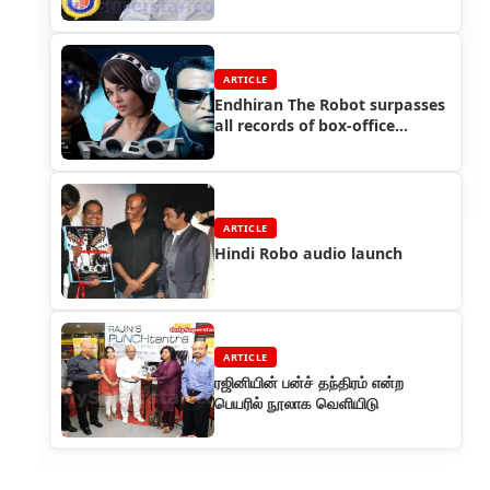
கண்ணீர் பரிசு
ARTICLE
Endhiran The Robot surpasses
all records of box-office
collections
ARTICLE
Hindi Robo audio launch
ARTICLE
ரஜினியின் பன்ச் தந்திரம் என்ற
பெயரில் நூலாக வெளியிடு