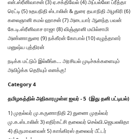
என்.ஸ்ரீனிவாசன் (3) ஏ.சக்திவேல் (4) அப்பல்லோ ப்ரீத்தா
ரெட்டி (5) உதயநிதி ஸ்டாலின் & துரை தயாநிதி அழகிரி (6)
கலைஞானி கமல் ஹாசன் (7) அடையார் ஆனந்த பவன்
கே.டி.ஸ்ரீனிவாச ராஜா (8) விஞ்ஞானி மயில்சாமி
அண்ணாதுரை (9) நக்கீரன் கோபால் (10) எழுத்தாளர்
மனுஷ்ய புத்திரன்
நடிக்க மட்டும் இல்லீங்க... அரசியல் முடிச்சுக்களையும்
அவிழ்க்க தெரியும் எனக்கு!
Category 4
தமிழகத்தில் அதிகாரமுள்ள ஐவர் - 5 (இது தனி பட்டியல்)
1) முதல்வர் மு.கருணாநிதி 2) துணை முதல்வர்
மு.க.ஸ்டாலின் 3) எதிர்கட்சி தலைவர் செல்வி.ஜெயலலிதா
4) திருமாவளவன் 5) காங்கிரஸ் தலைவர் பீட்டர்