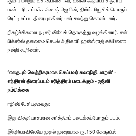
குமார் மற்றும் வசந்தபவன் ரவி, வீனஸ் ஆடியோ சஞ்சாய்
பண்டாரி, சம்பக் கணேஷ் ஜெயின், திங்க் மியூசிக் சொரூப்
ரெட்டி உட்பட திரையுலகினர் பலர் கலந்து கொண்டனர்.
நிகழ்ச்சிகளை நடிகர் விவேக் தொகுத்து வழங்கினார். சன்
பிக்சர்ஸ் தலைமை செயல் அதிகாரி ஹன்ஸ்ராஜ் சக்ஸேனா
நன்றி கூறினார்.
‘எதையும் வெற்றிகரமாக செய்பவர் கலாநிதி மாறன்’ -
எந்திரன் திரைப்படம் சரித்திரம் படைக்கும் - ரஜினி
நம்பிக்கை
ரஜினி பேசியதாவது:
இது வித்தியாசமான சரித்திரம் படைக்கப்போகும் படம்.
இந்தியாவிலேயே முதல் முறையாக ரூ.150 கோடியில்