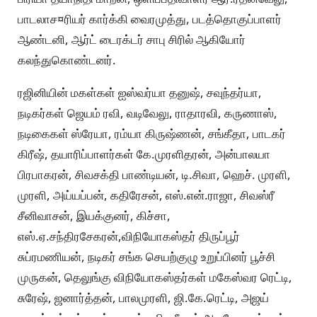
பாடலாச¤ரியர் கார்க்கி வைரமுத்து, படத்தொகுப்பாளர்
ஆண்டனி, ஆர்ட் டைரக்டர் சாபு சிரில் ஆகியோர்
கலந்துகொண்டனர்.
ரஜினியின் மகள்கள் ஐஸ்வர்யா தனுஷ், சவுந்தர்யா,
நடிகர்கள் ஜெயம் ரவி, வடிவேலு, ராதாரவி, கருணாஸ்,
நடிகைகள் ஸ்ரேயா, ரம்யா கிருஷ்ணன், சங்கீதா, பாடகர்
கிரீஷ், தயாரிப்பாளர்கள் கே.முரளிதரன், அன்பாலயா
பிரபாகரன், சிவசக்தி பாண்டியன், டி.சிவா, ஹெச். முரளி,
முரளி, அய்யப்பன், கதிரேசன், எஸ்.என்.ராஜா, சிவஸ்ரீ
சீனிவாசன், இயக்குனர், கிச்சா,
எஸ்.ஏ.சந்திரசேகரன்,விநியோகஸ்தர் திருப்பூர்
சுப்ரமணியன், நடிகர் சங்க செயற்குழு உறுப்பினர் பூச்சி
முருகன், தெலுங்கு விநியோகஸ்தர்கள் மகேஸ்வர ரெட்டி,
சுரேஷ், ஜனார்த்தன், பாலமுரளி, ஜி.கே.ரெட்டி, அஜய்