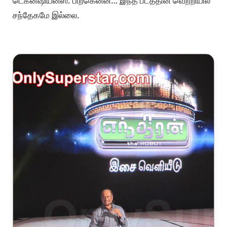
டெக்னீஷியன்ஸ். பிறகென்ன… இந்த படத்தின் வெற்றியில்
சந்தேகமே இல்லை.