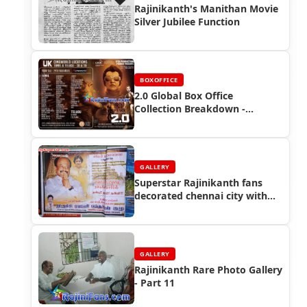
Rajinikanth's Manithan Movie
Silver Jubilee Function
BOXOFFICE
2.0 Global Box Office
Collection Breakdown -
Rajinikanth’s International
Success
GALLERY
Superstar Rajinikanth fans
decorated chennai city with
posters and banners when he
returns from Singapore (2011)
GALLERY
Rajinikanth Rare Photo Gallery
- Part 11