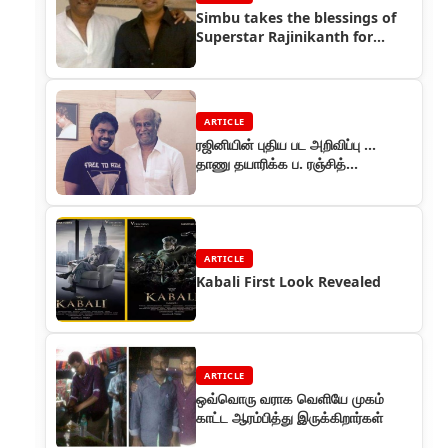
Simbu takes the blessings of
Superstar Rajinikanth for
Vaalu!
ARTICLE
ரஜினியின் புதிய பட அறிவிப்பு ...
தாணு தயாரிக்க ப. ரஞ்சித்
இயக்குகிறார்
ARTICLE
Kabali First Look Revealed
ARTICLE
ஒவ்வொரு வராக வெளியே முகம்
காட்ட ஆரம்பித்து இருக்கிறார்கள்