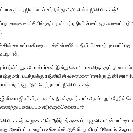
்பானது… ரஜினியைச் சந்தித்து ஆசி பெற்ற ஜிவி பிரகாஷ்!
ப்புமுனைக் காட்சியில் சூப்பர் ஸ்டார் ரஜினி பேசும் ஒரு வசனம் பட
’.
தின் தலைப்பாகிறது. படத்தின் ஹீரோ ஜிவி பிரகாஷ். தயாரிப்பது
னம்தான்.
றும் பர்ஸ்ட் லுக் போஸ்டர்கள் இன்று வெளியாகவிருக்கும் நிலையில
ரகாஷ்குமார். படத்துக்கு ரஜினியின் வசனமான ‘எனக்கு இன்னோர் பே
ைச் சந்தித்து ஆசி பெற்றாராம் ஜிவி பிரகாஷ்.
்த ரஜினியை ஜி.வி.பிரகாஷும், இயக்குனர் சாம் ஆண்டனும் நேரில் செ
இணைந்து புகைப்படம் எடுத்துக்கொண்டார்.
ு ஜிவி பிரகாஷ் கூறுகையில், “இந்தத் தலைப்பு ரஜினி சாரின் பாட்ஷா ப
ை அவரிடம் முறைப்படி சொல்லி ஆசி பெற விரும்பினோம். 2.ஓ படப்ப