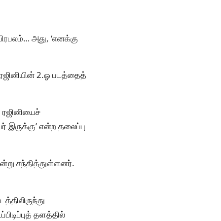
ு பிரபலம்… அது, ‘எனக்கு
 ரஜினியின் 2.ஓ படத்தைத்
், ரஜினியைச்
ர் இருக்கு’ என்ற தலைப்பு
ன்று சந்தித்துள்ளனர்.
டத்திலிருந்து
ிடிப்புத் தளத்தில்