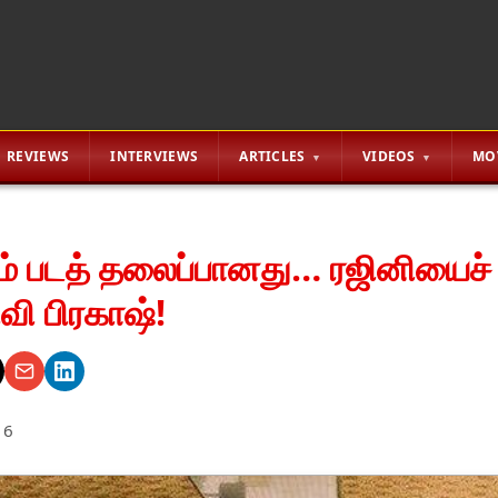
REVIEWS
INTERVIEWS
ARTICLES
VIDEOS
MO
் படத் தலைப்பானது… ரஜினியைச் ச
வி பிரகாஷ்!
16