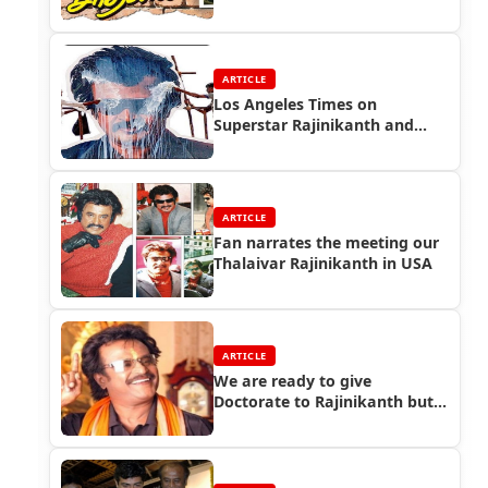
record?
ARTICLE
Los Angeles Times on
Superstar Rajinikanth and
Sivaji Movie
ARTICLE
Fan narrates the meeting our
Thalaivar Rajinikanth in USA
ARTICLE
We are ready to give
Doctorate to Rajinikanth but
will he accept? - MGR
University!