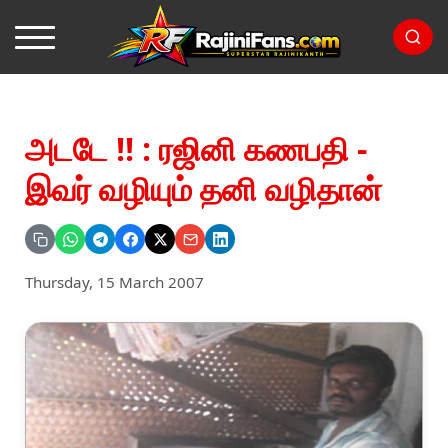
அடடே !! : ரஜினி கணபதி -
இவர் வழியும் தனி வழிதான்
Thursday, 15 March 2007