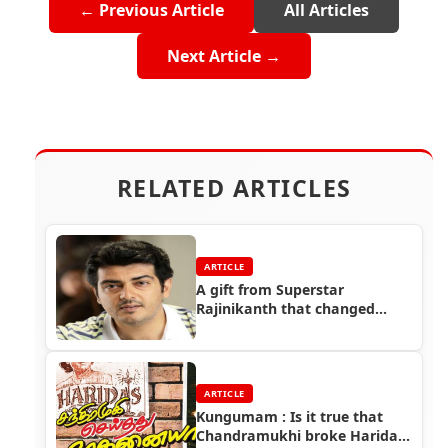
← Previous Article
All Articles
Next Article →
RELATED ARTICLES
ARTICLE
A gift from Superstar
Rajinikanth that changed
Ajith!!
ARTICLE
Kungumam : Is it true that
Chandramukhi broke Haridas