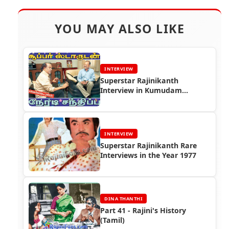
YOU MAY ALSO LIKE
INTERVIEW
Superstar Rajinikanth
Interview in Kumudam
Magazine in 2005
INTERVIEW
Superstar Rajinikanth Rare
Interviews in the Year 1977
DINA THANTHI
Part 41 - Rajini's History
(Tamil)