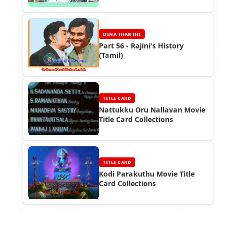
DINA THANTHI
Part 56 - Rajini's History
(Tamil)
TITLE CARD
Nattukku Oru Nallavan Movie
Title Card Collections
TITLE CARD
Kodi Parakuthu Movie Title
Card Collections