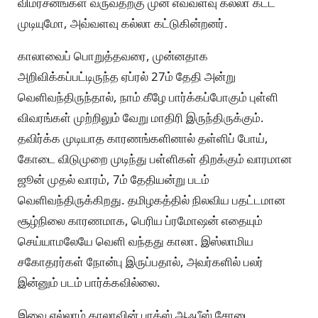
விமர்சனங்கள் வருவதற்கு முன் எவ்வளவு கல்லா கட்ட
முடியுமோ, அவ்வளவு கல்லா கட்டுகின்றனர்.
காலாவைப் பொறுத்தவரை, முன்னதாக
அறிவிக்கப்பட்டிருந்த ஏப்ரல் 27ம் தேதி அன்று
வெளிவந்திருந்தால், நாம் கீழே பார்க்கப்போகும் புள்ளி
விவரங்கள் முற்றிலும் வேறு மாதிரி இருந்திருக்கும்.
தவிர்க்க முடியாத காரணங்களினால் தள்ளிப் போய்,
கோடை விடுமுறை முடிந்து பள்ளிகள் திறக்கும் வாரமான
ஜூன் முதல் வாரம், 7ம் தேதியன்று படம்
வெளிவந்திருக்கிறது. தமிழகத்தில் நிலவிய பதட்டமான
சூழ்நிலை காரணமாக, பெரிய ப்ரமோஷன் எதையும்
செய்யாமலேயே வெளி வந்தது காலா. இஸ்லாமிய
சகோதரர்கள் நோன்பு இருப்பதால், அவர்களில் பலர்
இன்னும் படம் பார்க்கவில்லை.
இவை எல்லாம் காலாவின் பாக்ஸ் ஆஃபீஸ் சோடை