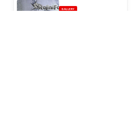
GALLERY
Superstar Rajinikanth Cinema
Cut Outs, Rajini Banners &
Posters (Part 10)
REVIEW
Avargal (1977) - Rajinikanth
Movie Review
KAALA
Kaala Movie Fans Celebration
in Mumbai