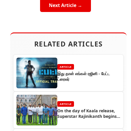
Next Article →
RELATED ARTICLES
ARTICLE
இது தான் எங்கள் ரஜினி - பேட்ட
ட்ரைலர்
ARTICLE
On the day of Kaala release,
Superstar Rajinikanth begins
shooting for Karthik Subbaraj
film in Darjeeling