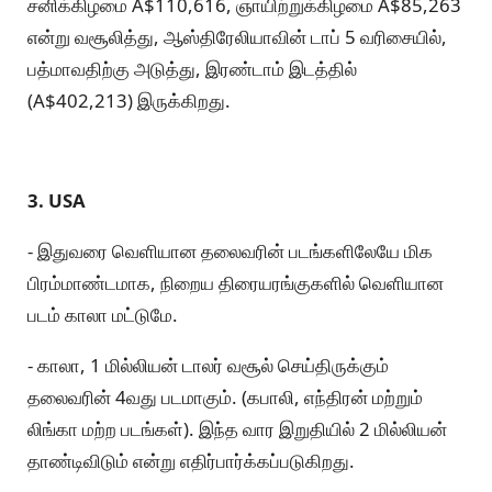
சனிக்கிழமை A$110,616, ஞாயிற்றுக்கிழமை A$85,263
என்று வசூலித்து, ஆஸ்திரேலியாவின் டாப் 5 வரிசையில்,
பத்மாவதிற்கு அடுத்து, இரண்டாம் இடத்தில்
(A$402,213) இருக்கிறது.
3. USA
- இதுவரை வெளியான தலைவரின் படங்களிலேயே மிக
பிரம்மாண்டமாக, நிறைய திரையரங்குகளில் வெளியான
படம் காலா மட்டுமே.
- காலா, 1 மில்லியன் டாலர் வசூல் செய்திருக்கும்
தலைவரின் 4வது படமாகும். (கபாலி, எந்திரன் மற்றும்
லிங்கா மற்ற படங்கள்). இந்த வார இறுதியில் 2 மில்லியன்
தாண்டிவிடும் என்று எதிர்பார்க்கப்படுகிறது.