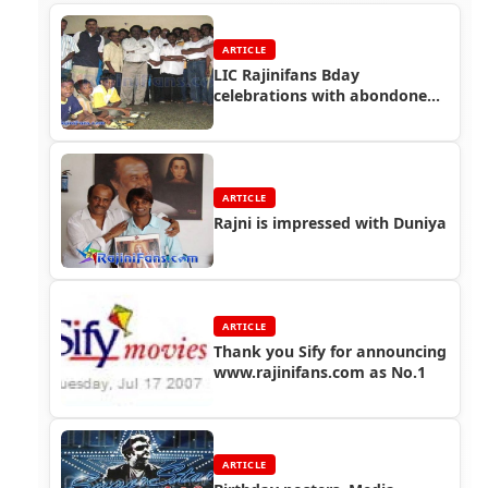
ARTICLE
LIC Rajinifans Bday
celebrations with abondoned
street kids!!
ARTICLE
Rajni is impressed with Duniya
ARTICLE
Thank you Sify for announcing
www.rajinifans.com as No.1
ARTICLE