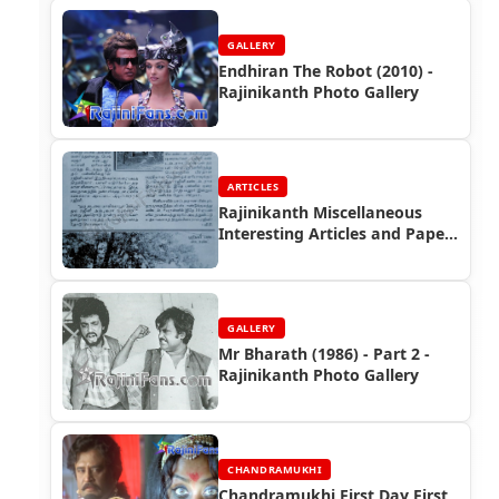
GALLERY
Endhiran The Robot (2010) -
Rajinikanth Photo Gallery
ARTICLES
Rajinikanth Miscellaneous
Interesting Articles and Paper
Cuttings (Part 3)
GALLERY
Mr Bharath (1986) - Part 2 -
Rajinikanth Photo Gallery
CHANDRAMUKHI
Chandramukhi First Day First