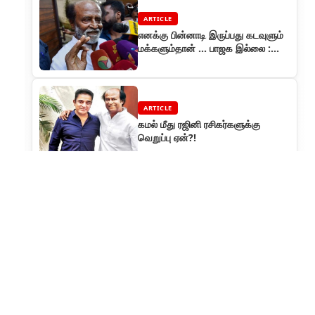
ARTICLE
எனக்கு பின்னாடி இருப்பது கடவுளும்
மக்களும்தான் ... பாஜக இல்லை :
ரஜினி
ARTICLE
கமல் மீது ரஜினி ரசிகர்களுக்கு
வெறுப்பு ஏன்?!
ARTICLE
4K version of Rajinikanth's
1995 superhit 'Muthu' to
release in Japan
ARTICLE
40+ வருடங்களாக ஓடும் ரஜினி என்ற