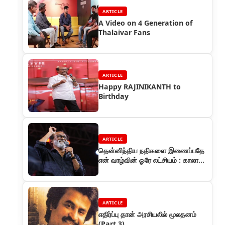
ARTICLE
A Video on 4 Generation of
Thalaivar Fans
ARTICLE
Happy RAJINIKANTH to
Birthday
ARTICLE
தென்னிந்திய நதிகளை இணைப்பதே
என் வாழ்வின் ஓரே லட்சியம் : காலா
படவிழாவில் ரஜினி பேச்சு
ARTICLE
எதிர்ப்பு தான் அரசியலில் மூலதனம்
(Part 3)