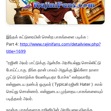
இந்தக் கட்டுரையின் சென்ற பாகங்களை படிக்க :
Part 4:
http://www.rajinifans.com/detailview.php?
title=1699
"ரஜினி அவர் பாட்டுக்கு ஆன்மீக அரசியல்னு சொல்லிட்டு
போய்ட்டாரு. நீங்க தான் பாவம் அதுக்கு இவ்ளோ நாளா
முட்டு கொடுக்க வேண்டியதா போச்சு" என்றவாறே
என்னுடைய நண்பர் ஒருவர் ( Typical ரஜினி Hater ) கால்
செய்து சொன்னார். என்னுடைய முந்தைய பாகங்களையும்
படித்தவர் அவர்.
நான்கு பாகங்களாக ரஜினியின் அரசியலை விளக்க