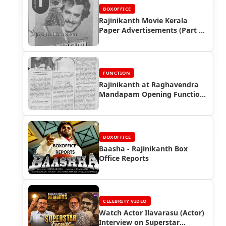
BOXOFFICE
Rajinikanth Movie Kerala
Paper Advertisements (Part 7)
- Box Office Reports
FUNCTION
Rajinikanth at Raghavendra
Mandapam Opening Function
(1989)
BOXOFFICE
Baasha - Rajinikanth Box
Office Reports
CELEBRITY VIDEO
Watch Actor Ilavarasu (Actor)
Interview on Superstar