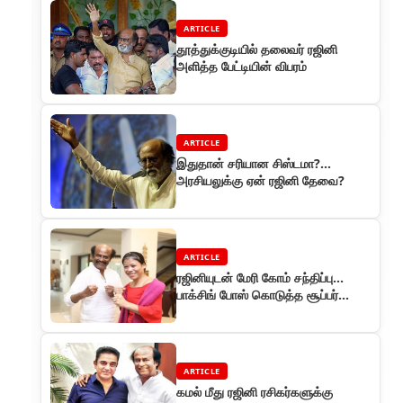
ARTICLE
தூத்துக்குடியில் தலைவர் ரஜினி
அளித்த பேட்டியின் விபரம்
ARTICLE
இதுதான் சரியான சிஸ்டமா?...
அரசியலுக்கு ஏன் ரஜினி தேவை?
ARTICLE
ரஜினியுடன் மேரி கோம் சந்திப்பு…
பாக்சிங் போஸ் கொடுத்த சூப்பர்
ஸ்டார்!
ARTICLE
கமல் மீது ரஜினி ரசிகர்களுக்கு