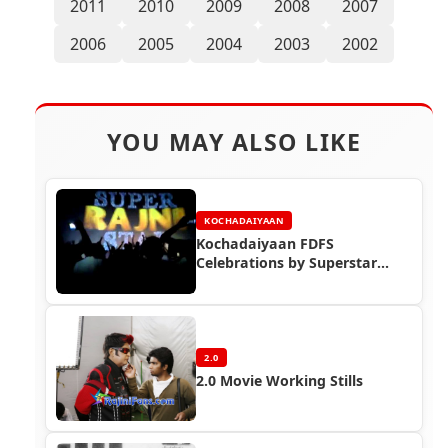
2011
2010
2009
2008
2007
2006
2005
2004
2003
2002
YOU MAY ALSO LIKE
KOCHADAIYAAN
Kochadaiyaan FDFS
Celebrations by Superstar
Rajinikanth Fans (Part 3)
2.0
2.0 Movie Working Stills