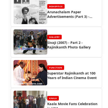
BOXOFFICE
Arunachalam Paper
Advertisements (Part 3) -
Rajinikanth Box Office Reports
GALLERY
Sivaji (2007) - Part 2 -
Rajinikanth Photo Gallery
FUNCTION
Superstar Rajinikanth at 100
Years of Indian Cinema Event
KAALA
Kaala Movie Fans Celebration