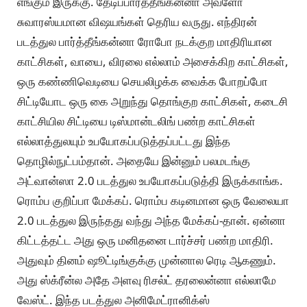
எங்கும் இருக்கு. தேடிப்பார்த்தீங்கன்னா அவ்ளோ
சுவாரஸ்யமான விஷயங்கள் தெரிய வருது. எந்திரன்
படத்துல பார்த்தீங்கன்னா ரோபோ நடக்குற மாதிரியான
காட்சிகள், வாயை, விரலை எல்லாம் அசைக்கிற காட்சிகள்,
ஒரு கண்ணிவெடியை செயலிழக்க வைக்க போறப்போ
சிட்டியோட ஒரு கை அறுந்து தொங்குற காட்சிகள், கடைசி
காட்சியில சிட்டியை டிஸ்மான்டலிங் பண்ற காட்சிகள்
எல்லாத்துலயும் உபயோகப்படுத்தப்பட்டது இந்த
தொழில்நுட்பம்தான். அதையே இன்னும் பலமடங்கு
அட்வான்ஸா 2.0 படத்துல உபயோகப்படுத்தி இருக்காங்க.
ரொம்ப குறிப்பா மேக்கப். ரொம்ப கடினமான ஒரு வேலையா
2.0 படத்துல இருந்தது வந்து அந்த மேக்கப்-தான். ஏன்னா
கிட்டத்தட்ட அது ஒரு மனிதனை டார்ச்சர் பண்ற மாதிரி.
அதுவும் தினம் ஷூட்டிங்குக்கு முன்னால ரெடி ஆகணும்.
அது ஸ்க்ரீன்ல அதே அளவு ரிசல்ட் தரலைன்னா எல்லாமே
வேஸ்ட். இந்த படத்துல அனிமேட்ரானிக்ஸ்