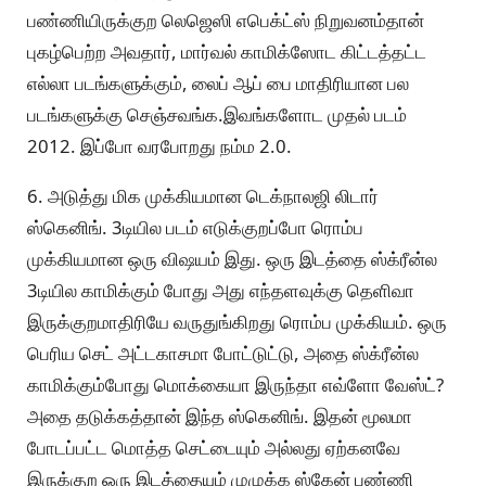
பண்ணியிருக்குற லெஜெஸி எபெக்ட்ஸ் நிறுவனம்தான்
புகழ்பெற்ற அவதார், மார்வல் காமிக்ஸோட கிட்டத்தட்ட
எல்லா படங்களுக்கும், லைப் ஆப் பை மாதிரியான பல
படங்களுக்கு செஞ்சவங்க.இவங்களோட முதல் படம்
2012. இப்போ வரபோறது நம்ம 2.0.
6. அடுத்து மிக முக்கியமான டெக்நாலஜி லிடார்
ஸ்கெனிங். 3டியில படம் எடுக்குறப்போ ரொம்ப
முக்கியமான ஒரு விஷயம் இது. ஒரு இடத்தை ஸ்க்ரீன்ல
3டியில காமிக்கும் போது அது எந்தளவுக்கு தெளிவா
இருக்குறமாதிரியே வருதுங்கிறது ரொம்ப முக்கியம். ஒரு
பெரிய செட் அட்டகாசமா போட்டுட்டு, அதை ஸ்க்ரீன்ல
காமிக்கும்போது மொக்கையா இருந்தா எவ்ளோ வேஸ்ட்?
அதை தடுக்கத்தான் இந்த ஸ்கெனிங். இதன் மூலமா
போடப்பட்ட மொத்த செட்டையும் அல்லது ஏற்கனவே
இருக்குற ஒரு இடத்தையும் முழுக்க ஸ்கேன் பண்ணி