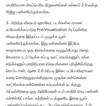
மாதிரியான மிகப்பெரிய நிறுவனங்கள் எல்லாம் 2.0-வுக்கு
சிஜிஐ பண்ணியிருக்காங்க.
3. அடுத்த விஷயம் ஹாலிவுட் படங்கள்ல பரவலா
உபயோகிக்கப்படுற Pre-Visualization அபப்டிங்கிற
விஷயத்தை இந்தப்படம் முழுக்க யூஸ்
பண்ணியிருக்காங்க. இது என்னன்னா இப்போ
சாதாரணமா ஒரு திரைக்கதை எழுதும்போது அதை
கேமரால படம் பிடிக்க எப்படி ஷாட் வைக்கணும், எங்க
எடுக்கணும் மாதிரியான விஷயங்களை புரிஞ்சிக்கிறது
ரொம்ப ஈஸி. ஆனா 2.0 அப்படி இல்ல. படமே விஷுவலா
கதை சொல்றதுதாங்கிறதால, முதல்ல என்னென்ன
காட்சிகள்ல என்னென்ன சம்பவங்கள் நடக்குது
அப்டிங்கிறதை ஒரு அனிமேஷன் படம் மாதிரி ரெடி பண்ணி
வச்சிக்கிட்டாங்க. எந்திரன் படத்துலயே இதை யூஸ்
பண்ணியிருந்தாலும் கூட, 3டி-யில எடுக்குறதால, 2.0-