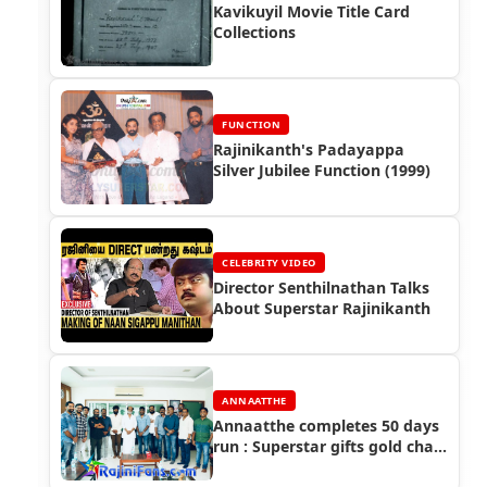
Kavikuyil Movie Title Card
Collections
FUNCTION
Rajinikanth's Padayappa
Silver Jubilee Function (1999)
CELEBRITY VIDEO
Director Senthilnathan Talks
About Superstar Rajinikanth
ANNAATTHE
Annaatthe completes 50 days
run : Superstar gifts gold chain
to the crew of Annaatthe