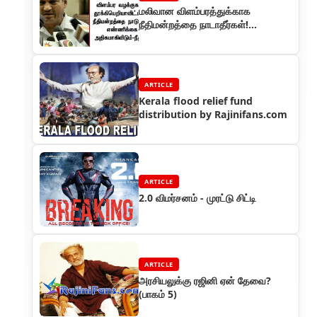
மலிவான விளம்பரத்துக்காக
நீதிமன்றத்தை நாடாதீர்கள்!
ரஜினிகாந்துக்கு எதிரான வழக்கு
தள்ளுபடி
ARTICLE
Kerala flood relief fund
distribution by Rajinifans.com
ARTICLE
2.0 விமர்சனம் - முரட்டு சிட்டி
ARTICLE
அரசியலுக்கு ரஜினி ஏன் தேவை?
(பாகம் 5)