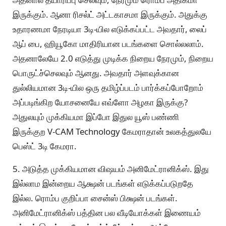
இருக்கும். ஆனா ரிசல்ட் அட்டகாசமா இருக்கும். அதுக்கு
உதாரணமா நேரடியா 3டி-யில எடுக்கப்பட்ட அவதார், லைப்
ஆப் பை, ஹியூகோ மாதிரியான படங்களை சொல்லலாம்.
அதனாலேயே 2.0 எடுத்து முடிக்க நிறைய நேரமும், நிறைய
பொருட்ச்செலவும் ஆனது. அவதார் அளவுக்கான
துல்லியமான 3டி-யில ஒரு தமிழ்ப்படம் பார்க்கப்போறோம்
அப்படிங்கிற யோசனையே எவ்ளோ அழகா இருக்கு?
அதுலயும் முக்கியமா இப்போ இதுல யூஸ் பண்ணி
இருக்குற V-CAM Technology கேமராதான் உலகத்துலயே
பெஸ்ட் 3டி கேமரா.
5. அடுத்த முக்கியமான விஷயம் அனிமேட்ரானிக்ஸ். இது
இல்லாம இன்றைய ஆக்ஷன் படங்கள் எடுக்கப்படுறதே
இல்ல. ரொம்ப குறிப்பா சைன்ஸ் பிக்ஷன் படங்கள்.
அனிமேட்ரானிக்ஸ் பத்தின பல வீடியோக்கள் இணையம்