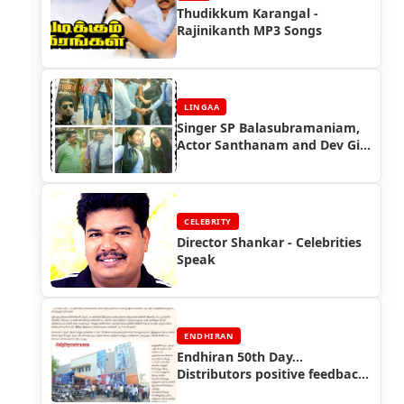
Thudikkum Karangal -
Rajinikanth MP3 Songs
LINGAA
Singer SP Balasubramaniam,
Actor Santhanam and Dev Gill
Speaks about Lingaa Movie -
Lingaa Celebrity Speaks
CELEBRITY
Director Shankar - Celebrities
Speak
ENDHIRAN
Endhiran 50th Day...
Distributors positive feedback
- Endhiran Boxoffice