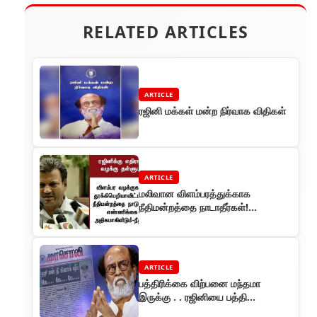
RELATED ARTICLES
ARTICLE
ரஜினி மக்கள் மன்ற நிர்வாக விதிகள்
ARTICLE
மலிவான விளம்பரத்துக்காக
நீதிமன்றத்தை நாடாதீர்கள்!
ரஜினிகாந்துக்கு எதிரான வழக்கு
தள்ளுபடி
ARTICLE
பத்திரிக்கை விற்பனை மந்தமா
இருக்கு . . ரஜினியை பத்தி
எழுதுனாநெறைய பேரு படிப்பாங்க