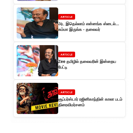
ARTICLE
அட இதெல்லாம் என்னங்க ஸ்டைல்...
சும்மா இருங்க - தலைவர்
ARTICLE
Zee தமிழில் தலைவரின் இன்றைய
பேட்டி
ARTICLE
சூப்பர்ஸ்டார் ரஜினிகாந்தின் காலா படம்
திரைவிமர்சனம்