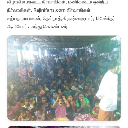
விழாவில் மாவட்ட நிர்வாகிகள், மணிகன்டம் ஒன்றிய
நிர்வாகிகள், Rajinifans.com நிர்வாகிகள்
சத்யநாராயணன், தேவ்நாத்,கிருஷ்ணகுமார், Lic ஸ்ரீதர்
ஆகியோர் கலந்து கொண்டனர்.