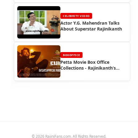
CELEBRITY VIDEO
Actor Y.G. Mahendran Talks
About Superstar Rajinikanth
BOXOFFICE
Petta Movie Box Office
Collections - Rajinikanth’s
Southern Blockbuster
© 2026 RajiniFans.com. All Rights Reserved.