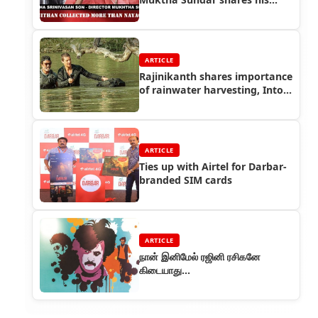
memories about Thalaivar
ARTICLE
Rajinikanth shares importance
of rainwater harvesting, Into
The Wild episode
ARTICLE
Ties up with Airtel for Darbar-
branded SIM cards
ARTICLE
நான் இனிமேல் ரஜினி ரசிகனே
கிடையாது...