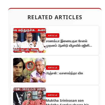
RELATED ARTICLES
ARTICLE
சாணக்யா இணையதள சேனல்
முதலாம் ஆண்டு விழாவில் ரஜினி
சுவாரஸ்யமான பேச்சு
ARTICLE
அஞ்சலி : வசனகர்த்தா விசு
ARTICLE
Muktha Srinivasan son
Muktha Sundar shares his