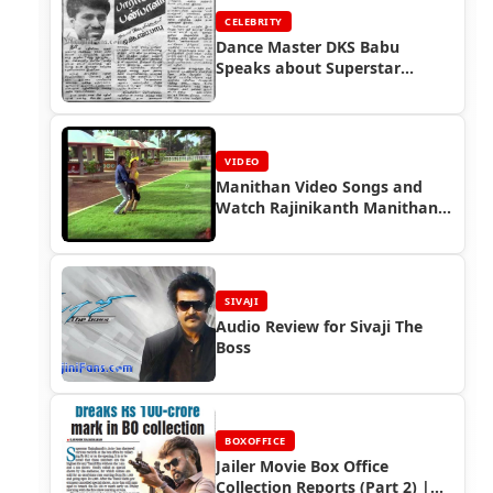
CELEBRITY
Dance Master DKS Babu
Speaks about Superstar
Rajinikanth
VIDEO
Manithan Video Songs and
Watch Rajinikanth Manithan
Full Movie
SIVAJI
Audio Review for Sivaji The
Boss
BOXOFFICE
Jailer Movie Box Office
Collection Reports (Part 2) |