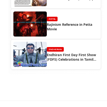
Rajinikanth's Record-Breaking
Hit
PETTA
Rajinism Reference in Petta
Movie
ENDHIRAN
Endhiran First Day First Show
(FDFS) Celebrations in Tamil
Nadu