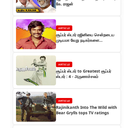
கே. ராஜன்
ARTICLE
சூப்பர் ஸ்டார் ரஜினியை சென்றடைய
முடியமா வேறு நடிகர்களை
தேடிக்கொண்ட படங்கள்
ARTICLE
சூப்பர் ஸ்டார் to Greatest சூப்பர்
ஸ்டார் : 4 - அருணாச்சலம்
ARTICLE
Rajinikanth Into The Wild with
Bear Grylls tops TV ratings