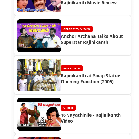
Rajinikanth Movie Review
CELEBRITY VIDEO
Anchor Archana Talks About
Superstar Rajinikanth
FUNCTION
Rajinikanth at Sivaji Statue
Opening Function (2006)
VIDEO
16 Vayathinile - Rajinikanth
Video