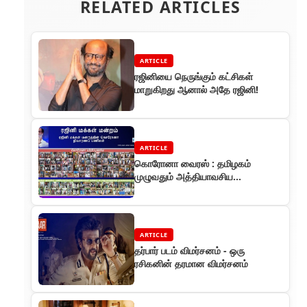
RELATED ARTICLES
ARTICLE
ரஜினியை நெருங்கும் கட்சிகள்
மாறுகிறது ஆனால் அதே ரஜினி!
ARTICLE
கொரோனா வைரஸ் : தமிழகம்
முழுவதும் அத்தியாவசிய
பொருட்களை ரஜினி ரசிகர்கள்கள்
விநியோகித்தனர்
ARTICLE
தர்பார் படம் விமர்சனம் - ஒரு
ரசிகனின் தரமான விமர்சனம்