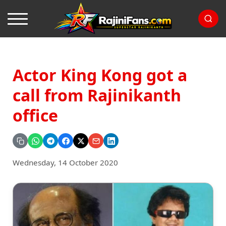
Actor King Kong got a
call from Rajinikanth
office
Wednesday, 14 October 2020