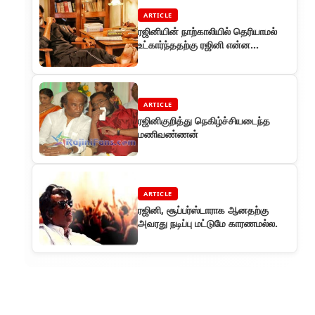
ARTICLE
ரஜினியின் நாற்காலியில் தெரியாமல்
உட்கார்ந்ததற்கு ரஜினி என்ன
சொன்னார் தெரியுமா..?
ARTICLE
ரஜினிகுறித்து நெகிழ்ச்சியடைந்த
மணிவண்ணன்
ARTICLE
ரஜினி, சூப்பர்ஸ்டாராக ஆனதற்கு
அவரது நடிப்பு மட்டுமே காரணமல்ல.