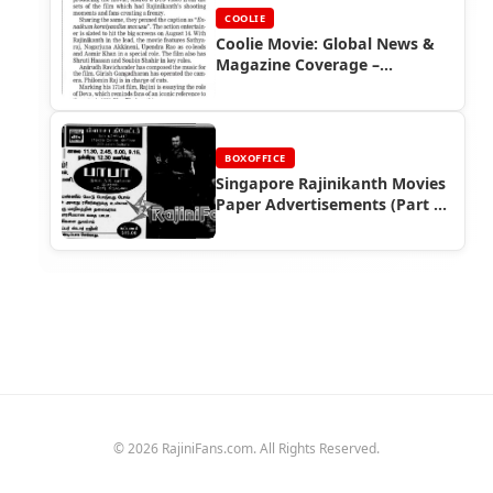
COOLIE
Coolie Movie: Global News &
Magazine Coverage –
Rajinifans.com
BOXOFFICE
Singapore Rajinikanth Movies
Paper Advertisements (Part 7)
- Box Office Reports
© 2026 RajiniFans.com. All Rights Reserved.