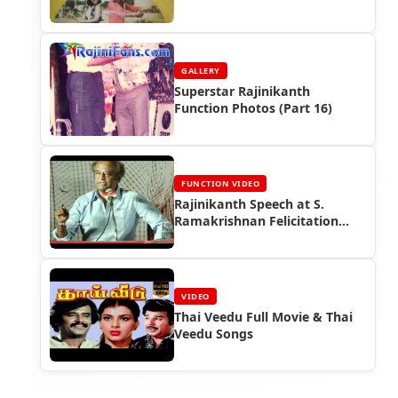
Photos (Part 3)
GALLERY
Superstar Rajinikanth
Function Photos (Part 16)
FUNCTION VIDEO
Rajinikanth Speech at S.
Ramakrishnan Felicitation
Function (2012)
VIDEO
Thai Veedu Full Movie & Thai
Veedu Songs