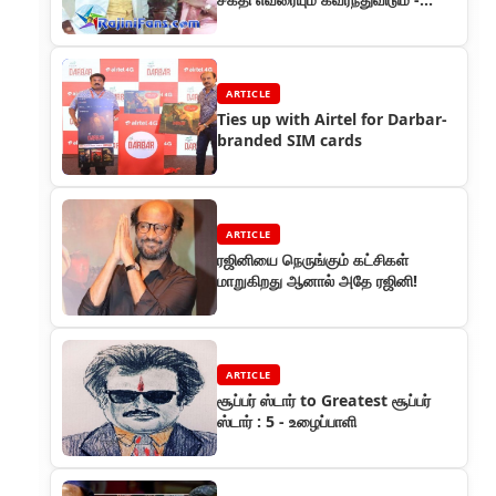
நடிகை ராதிகா ஃப்ளாஷ்பேக்
ARTICLE
Ties up with Airtel for Darbar-
branded SIM cards
ARTICLE
ரஜினியை நெருங்கும் கட்சிகள்
மாறுகிறது ஆனால் அதே ரஜினி!
ARTICLE
சூப்பர் ஸ்டார் to Greatest சூப்பர்
ஸ்டார் : 5 - உழைப்பாளி