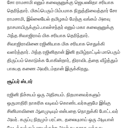
சோ ராமசாமி எனும் கலைஞனுக்கு ஜெயலலிதா சரியாக
தெரிந்தார். மிகப்பெரும் பிம்பமாக நிறுத்திவைத்தார் சோ
ராமசாமி, இல்லையேல் தமிழகம் மேற்கு வங்கம் அளவு
நாசமாயிருக்கும்.பாலச்சந்தர் எனும் மகா கலைஞனுக்கு
அந்த சிவாஜிராவ் மிக சரியாக தெரிந்தார்.
சிவாஜிராவினை ரஜினியாக மிக சரியாக செதுக்கி
வளர்த்தார். அந்த ரஜினிதான் இனி தமிழ்நாட்டில் மாபெரும்
திருப்பம் கொடுக்க போகின்றார், திராவிடத்தை வீழ்த்தும்
பாசுபத கணை அவரிடம்தான் இருக்கிறது.
சூப்பர் ஸ்டார்
ரஜினி நிச்சயம் ஒரு அதிசயம். நிறமானவர்களும்
ஒருமாதிரி நாகரிக வடிவம் கொண்டவர்களுமே இங்கு
சினிமாவினை ஆளமுடியும் என்பதை நொறுக்கி போட்டவர்
அவர். கருப்பு நிறமும் பரட்டை தலையுமாய் ஒரு அடியாள்
வேடத்துக்கும் லாயக்கற்ற அவர் நடிகராக வந்தது