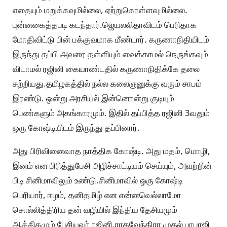
எதையும் மறுக்கவுமில்லை, ஏற்றுகொள்ளவுமில்லை.
புன்னகைத்தபடி கடந்தார்.ஜெயலலிதாவிடம் பெரிதாக
மோதிவிட்டு பின் பக்குவமாக மீண்டார். கருணாநிதியிடம்
இருந்து தப்பி அவரை தள்ளியும் வைக்காமல் நெருங்கவும்
விடாமல் ரஜினி கையாண்டதில் கருணாநிதிக்கே தலை
சுற்றியது.தமிழகத்தில் நல்ல கலைஞனுக்கு வரும் சாபம்
இரண்டு. ஒன்று அரசியல் இன்னொன்று குடியும்
பெண்களும் அகங்காரமும். இதில் தப்பித்த ரஜினி 3வதும்
ஒரு கோஷ்டியிடம் இருந்து தப்பினார்.
அது பிரிவினைவாத நாத்திக கோஷ்டி. அது மதம், மொழி,
இனம் என பிரித்துபேசி அழிச்சாட்டியம் செய்யும், அவற்றின்
பிடி சினிமாவிலும் உண்டு.சினிமாவில் ஒரு கோஷ்டி
பெரியார், ஈழம், தனிதமிழ் என என்னவெல்லாமோ
சொல்லித்திரிய தன் வழியில் இந்திய தேசியமும்
ஆத்திகமும் பேசியவர் ரஜினி.ராகவேந்திரா முதல் பாபாஜி