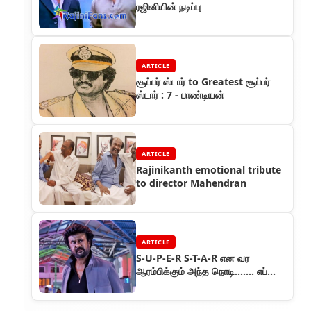
ரஜினியின் நடிப்பு
ARTICLE
சூப்பர் ஸ்டார் to Greatest சூப்பர்
ஸ்டார் : 7 - பாண்டியன்
ARTICLE
Rajinikanth emotional tribute
to director Mahendran
ARTICLE
S-U-P-E-R S-T-A-R என வர
ஆரம்பிக்கும் அந்த நொடி....... எப்போ
தான்டா விடியும் !!!