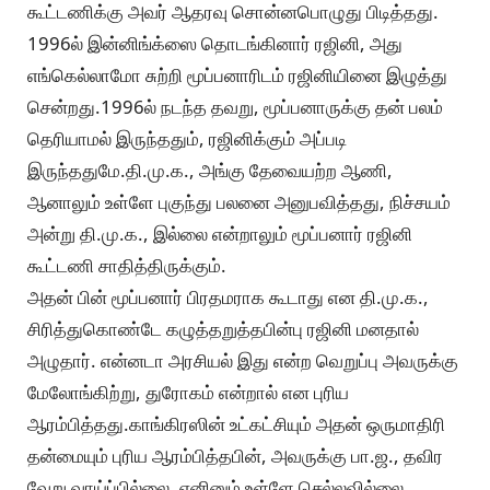
கூட்டணிக்கு அவர் ஆதரவு சொன்னபொழுது பிடித்தது.
1996ல் இன்னிங்க்ஸை தொடங்கினார் ரஜினி, அது
எங்கெல்லாமோ சுற்றி மூப்பனாரிடம் ரஜினியினை இழுத்து
சென்றது.1996ல் நடந்த தவறு, மூப்பனாருக்கு தன் பலம்
தெரியாமல் இருந்ததும், ரஜினிக்கும் அப்படி
இருந்ததுமே.தி.மு.க., அங்கு தேவையற்ற ஆணி,
ஆனாலும் உள்ளே புகுந்து பலனை அனுபவித்தது, நிச்சயம்
அன்று தி.மு.க., இல்லை என்றாலும் மூப்பனார் ரஜினி
கூட்டணி சாதித்திருக்கும்.
அதன் பின் மூப்பனார் பிரதமராக கூடாது என தி.மு.க.,
சிரித்துகொண்டே கழுத்தறுத்தபின்பு ரஜினி மனதால்
அழுதார். என்னடா அரசியல் இது என்ற வெறுப்பு அவருக்கு
மேலோங்கிற்று, துரோகம் என்றால் என புரிய
ஆரம்பித்தது.காங்கிரஸின் உட்கட்சியும் அதன் ஒருமாதிரி
தன்மையும் புரிய ஆரம்பித்தபின், அவருக்கு பா.ஜ., தவிர
வேறு வாய்ப்பில்லை. எனினும் உள்ளே செல்லவில்லை.