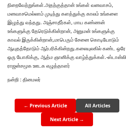
நிறைவேற்றுங்கள்.அதற்குத்தான் உங்கள் வனவாசம்,
மனவாசமெல்லாம் முடிந்து களத்துக்கு காலம் உங்களை
இழுத்து வந்தது. அஞ்சாதீர்கள், மாய கண்ணன்
உங்களுக்கு தேரெடுக்கின்றான், அனுமன் உங்களுக்கு
காவல் இருக்கின்றான்,மாபெரும் சேனை கொடியோடும்
ஆயுதத்தோடும் ஆர்பரிக்கின்றது.கலையுலகில் கண்ட ஒரே
ஒரு யோகிக்கு, ஆத்ம ஞானிக்கு வாழ்த்துக்கள்.-ஸ்டான்லி
ராஜன்சமூக ஊடக எழுத்தாளர்
நன்றி : தினமலர்
← Previous Article
All Articles
Next Article →