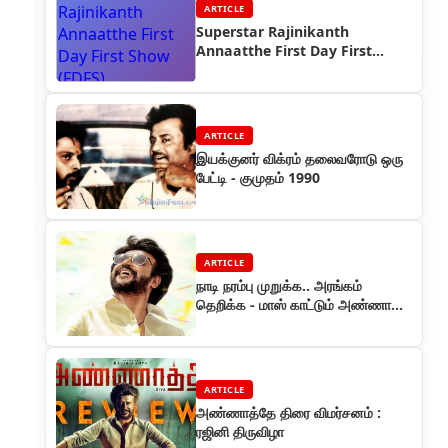
ARTICLE
Superstar Rajinikanth
Annaatthe First Day First
Show (FDFS) Celebration
Photos
ARTICLE
இயக்குனர் விக்ரம் தலைவரோடு ஒரு
பேட்டி - குமுதம் 1990
ARTICLE
நாடி நரம்பு முறுக்க.. அரங்கம்
தெறிக்க - மாஸ் காட்டும் அண்ணாத்த
மோசன் போஸ்டர்
ARTICLE
அண்ணாத்தே திரை விமர்சனம் :
ரஜினி திருவிழா