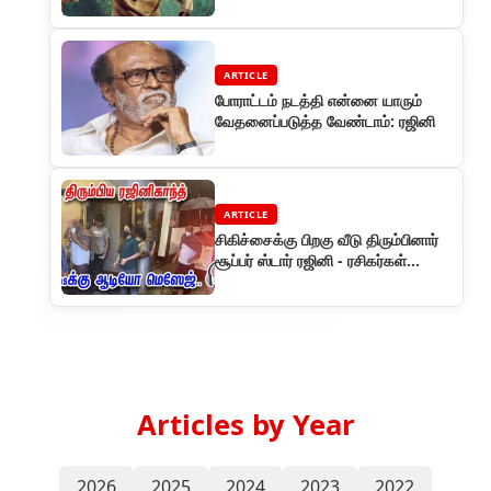
ARTICLE
போராட்டம் நடத்தி என்னை யாரும்
வேதனைப்படுத்த வேண்டாம்: ரஜினி
ARTICLE
சிகிச்சைக்கு பிறகு வீடு திரும்பினார்
சூப்பர் ஸ்டார் ரஜினி - ரசிகர்கள்
உற்சாகம்
Articles by Year
2026
2025
2024
2023
2022