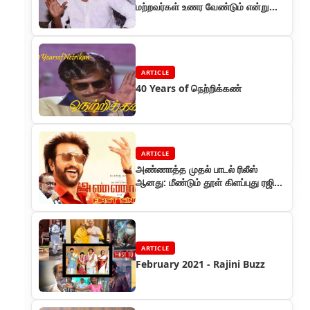
மற்றவர்கள் உணர வேண்டும் என்று
எதிர்பார்ப்பது நியாயமில்லை
ARTICLE
40 Years of நெற்றிக்கண்
ARTICLE
அண்ணாத்த முதல் பாடல் ரிலீஸ்
ஆனது: மீண்டும் தூள் கிளப்புது ரஜினி
எஸ்.பி.பி. காம்போ
ARTICLE
February 2021 - Rajini Buzz