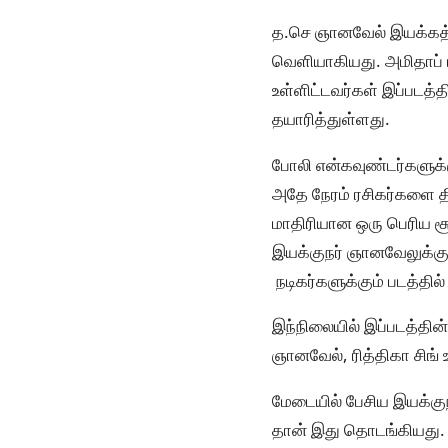
த.செ ஞானவேல் இயக்கத்தி
வெளியாகியது. அமிதாப் பச்
உள்ளிட்டவர்கள் இப்படத்
தயாரித்துள்ளது.
போலி என்கவுண்டர்களுக்க
அதே நேரம் ரசிகர்களை தி
மாதிரியான ஒரு பெரிய ச
இயக்குநர் ஞானவேலுக்கு ப
நடிகர்களுக்கும் படத்தில
இந்நிலையில் இப்படத்தின்
ஞானவேல், ரித்திகா சிங்
மேடையில் பேசிய இயக்குநர
தான் இது தொடங்கியது. நன