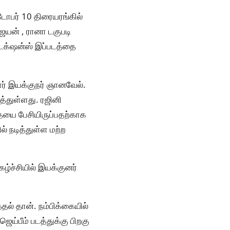
டோபர் 10 திரையரங்கில்
விஜயன் , ரானா டகுபடி
டக்‌ஷன்ஸ் இப்படத்தை
ார் இயக்குநர் ஞானவேல்.
த்துள்ளது. ரஜினி
ையை பேசியிருப்பதற்காக
ல் நடித்துள்ள மற்ற
ழ்ச்சியில் இயக்குனர்
தல் தான். நம்பிக்கையில்
ெய்பீம் படத்துக்கு பிறகு