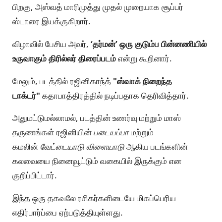
பிறகு, அஸ்வத் மாரிமுத்து முதல் முறையாக சூப்பர்
ஸ்டாரை இயக்குகிறார்.
விழாவில் பேசிய அவர்,
‘தர்மன்’ ஒரு குடும்ப பின்னணியில்
உருவாகும் திரில்லர் திரைப்படம்
என்று கூறினார்.
மேலும், படத்தில் ரஜினிகாந்த்
"ஸ்வாக் நிறைந்த
டாக்டர்"
கதாபாத்திரத்தில் நடிப்பதாக தெரிவித்தார்.
அதுமட்டுமல்லாமல், படத்தின் உணர்வு மற்றும் மாஸ்
தருணங்கள் ரஜினியின்
படையப்பா
மற்றும்
கமலின்
வேட்டையாடு விளையாடு
ஆகிய படங்களின்
கலவையை நினைவூட்டும் வகையில் இருக்கும் என
குறிப்பிட்டார்.
இந்த ஒரு தகவலே ரசிகர்களிடையே மிகப்பெரிய
எதிர்பார்ப்பை ஏற்படுத்தியுள்ளது.