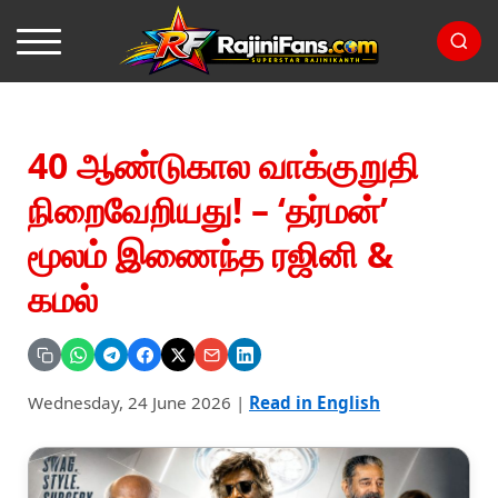
40 ஆண்டுகால வாக்குறுதி
நிறைவேறியது! – ‘தர்மன்’
மூலம் இணைந்த ரஜினி &
கமல்
Wednesday, 24 June 2026
|
Read in English