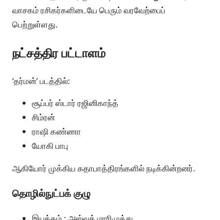
வாசகம் ரசிகர்களிடையே பெரும் வரவேற்பைப்
பெற்றுள்ளது.
நட்சத்திர பட்டாளம்
‘தர்மன்’ படத்தில்:
சூப்பர் ஸ்டார் ரஜினிகாந்த்
சிம்ரன்
ராஷி கண்ணா
யோகி பாபு
ஆகியோர் முக்கிய கதாபாத்திரங்களில் நடிக்கின்றனர்.
தொழில்நுட்பக் குழு
இயக்கம் : அஸ்வத் மாரிமுத்து