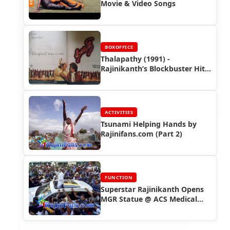
Movie & Video Songs
BOXOFFICE
Thalapathy (1991) -
Rajinikanth’s Blockbuster Hit
Directed by Mani Ratnam
ACTIVITIES
Tsunami Helping Hands by
Rajinifans.com (Part 2)
FUNCTION
Superstar Rajinikanth Opens
MGR Statue @ ACS Medical
College (2018)