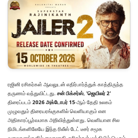
ரஜினி ரசிகர்கள் ஆவலுடன் எதிர்பார்த்துக் காத்திருந்த
தருணம் வந்துவிட்டது.
சன் பிக்சர்ஸ்
,
'ஜெயிலர் 2'
திரைப்படம்
2026 அக்டோபர் 15
-ஆம் தேதி உலகம்
முழுவதும் திரையரங்குகளில் வெளியாகும் என
அதிகாரப்பூர்வமாக அறிவித்துள்ளது. வெளியான சில
நிமிடங்களிலேயே இந்த ரிலீஸ் டேட் டீசர் சமூக
வலைதளங்களில் வைரலாகி, ரசிகர்கள் மத்தியில் பெரும்