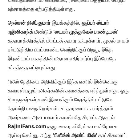
உற்சாகத்தை ஏற்படுத்தியுள்ளது.
நெல்சன் திலீப்குமார்
இயக்கத்தில்,
சூப்பர் ஸ்டார்
ரஜினிகாந்த்
மீண்டும்
'டைகர் முத்துவேல் பாண்டியன்'
கதாபாத்திரத்தில் மிரட்டத் தயாராகியுள்ளார். முதல் பாகம்
ஏற்படுத்திய பிரம்மாண்ட வெற்றிக்குப் பிறகு, இந்த
இரண்டாம் பாகத்தின் மீதான எதிர்பார்ப்பு இப்போதே
உச்சத்தை எட்டியுள்ளது.
ரிலீஸ் தேதியை அறிவிக்கும் இந்த டீசரில் இன்னொரு
சுவாரஸ்யமும் ரசிகர்களின் கவனத்தை ஈர்த்துள்ளது. ஒரு
சில நடிகர்கள் கண் இமைக்கும் நேரத்தில் மட்டுமே
தோன்றி மறைகிறார்கள். சாதாரணமாக பார்த்தால்
அவர்களை அடையாளம் காண்பதே சிரமம். ஆனால்
RajiniFans.com
குழு டீசரை ஃப்ரேம்-பை-ஃப்ரேமாக
ஆய்வு செய்து, அந்த
'பிளிங்க் அண்ட் மிஸ்'
காட்சிகளைப்