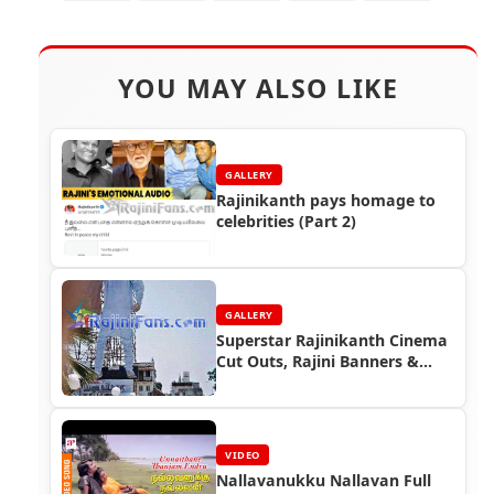
YOU MAY ALSO LIKE
GALLERY
Rajinikanth pays homage to
celebrities (Part 2)
GALLERY
Superstar Rajinikanth Cinema
Cut Outs, Rajini Banners &
Posters (Part 5)
VIDEO
Nallavanukku Nallavan Full