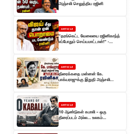
அஞ்சலி செலுத்திய ரஜினி
ARTICLE
"தரங்கெட்ட வேலையை ரஜினிகாந்த்
எப்போதும் செய்யமாட்டான்!" -
வதந்திகளுக்கு முற்றுப்புள்ளி
ARTICLE
திரைக்கதை மன்னன் கே.
பாக்யராஜுக்கு இறுதி அஞ்சலி
செலுத்திய சூப்பர் ஸ்டார் ரஜினிகாந்த்
ARTICLE
10 ஆண்டுகள் கபாலி – ஒரு
திரைப்படம் அல்ல... உலகம்
கொண்டாடிய தலைவரின் திருவிழா!