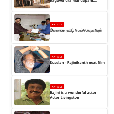
Ragavendra Mandapam:
Service vs Publicity!
ARTICLE
இணையத் தமிழ் மென்பொருளறிஞர்
ARTICLE
Kuselan - Rajinikanth next film
ARTICLE
Rajini is a wonderful actor -
Actor Livingston