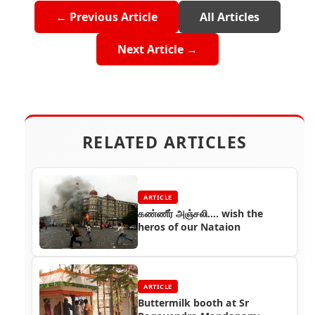
← Previous Article
All Articles
Next Article →
RELATED ARTICLES
ARTICLE
கண்ணீர் அஞ்சலி.... wish the
heros of our Nataion
ARTICLE
Buttermilk booth at Sr