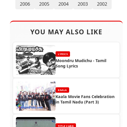
2006
2005
2004
2003
2002
YOU MAY ALSO LIKE
LYRICS
Moondru Mudichu - Tamil
Song Lyrics
KAALA
Kaala Movie Fans Celebration
in Tamil Nadu (Part 3)
TITLE CARD