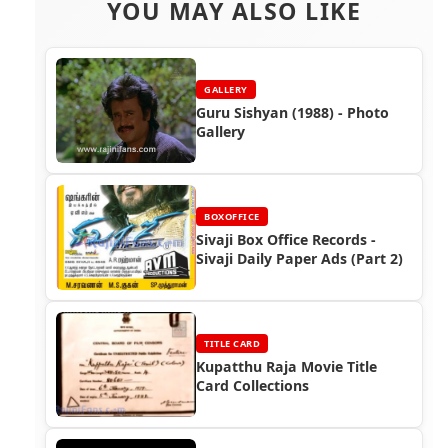
YOU MAY ALSO LIKE
GALLERY
Guru Sishyan (1988) - Photo
Gallery
BOXOFFICE
Sivaji Box Office Records -
Sivaji Daily Paper Ads (Part 2)
TITLE CARD
Kupatthu Raja Movie Title
Card Collections