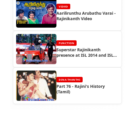
VIDEO
Aarilirunthu Arubathu Varai -
Rajinikanth Video
FUNCTION
Superstar Rajinikanth
presence at ISL 2014 and ISL
2015
DINA THANTHI
Part 76 - Rajini's History
(Tamil)