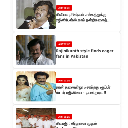
ARTICLE
சினிமா ரசிகர்கள் சங்கத்துக்கு
ரஜினிபேன்ஸ்.காம் நன்றிகளைத்
தெரிவித்துக் கொள்கிறது!
ARTICLE
Rajinikanth style finds eager
fans in Pakistan
ARTICLE
நான் தலைவர்னு சொல்றது சூப்பர்
ஸ்டார் ரஜினியை - நயன்தாரா !!
ARTICLE
சிவாஜி : சிந்தனை முதல்