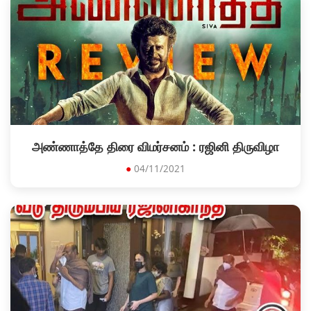
அண்ணாத்தே திரை விமர்சனம் : ரஜினி திருவிழா
●
04/11/2021