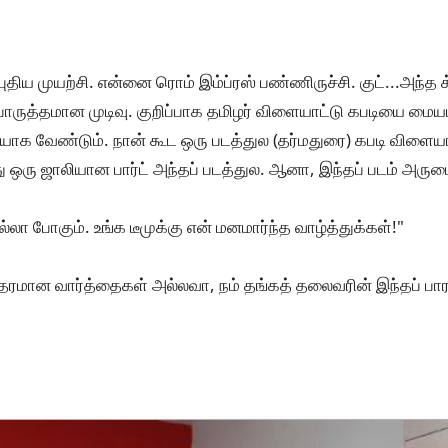
 புதிய முயற்சி. என்னை ரொம் இம்ப்ரஸ் பண்ணிருச்சி. குட்...அந
 பொருத்தமான முடிவு. குறிப்பாக தமிழர் விளையாட்டு கபடியை மை
ியாக வேண்டும். நான் கூட ஒரு படத்துல (தர்மதுரை) கபடி விளைய
 அது ஒரு ஜாலியான பார்ட் அந்தப் படத்துல. ஆனா, இந்தப் படம் அரும
்லா போகும். உங்க டீமுக்கு என் மனமார்ந்த வாழ்த்துக்கள்!"
 தரமான வார்த்தைகள் அல்லவா, நம் தங்கத் தலைவரின் இந்தப் பா