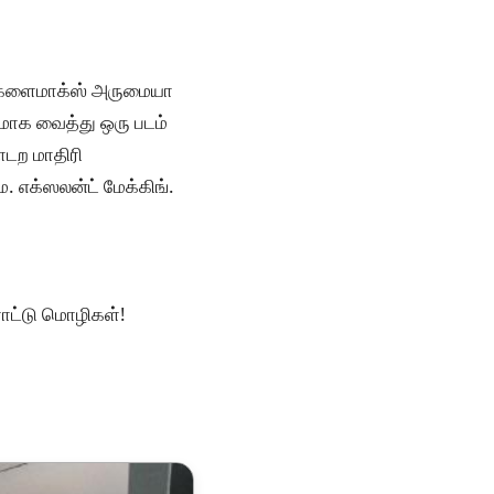
்த க்ளைமாக்ஸ் அருமையா
யமாக வைத்து ஒரு படம்
ாடற மாதிரி
ை. எக்ஸலன்ட் மேக்கிங்.
ராட்டு மொழிகள்!