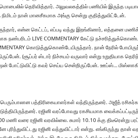
 மொபைலில் தெரிவித்தார். அலுவலகத்தில் பணியில் இருந்த படியால
த நிமிடம் நான் மானசீகமாக அங்கு சென்று குதித்துவிட்டேன்.
ருந்தார், என்ன கெட்டப், எப்படி வந்து இறங்கினார், எத்தனை மணி
ாக நண்பரிடம் LIVE COMMENTARY கேட்டு நச்சரித்துக்கொண்டய
ENTARY கொடுத்துகொண்டேயிருந்தார். நான் நேரில் போயிருந்த
்பேன். (சூப்பர் ஸ்டார் நிச்சயம் வருவார் என்று உறுதியாக தெரிந்
ஷன் போட்டுவிட்டு கவர் செய்ய சென்றிருப்பேன். ஊப்ஸ்… மிஸ்ஸா
 பெரும்பாலான பத்திரிகையாளர்கள் வந்திருந்தனர். அஜீத் ரசிகர்
த்தியிருந்தனர். ரஜினி வரப்போவது ரகசியமாக வைக்கப்பட்டிருந
0 மணி வரை ரஜினி வரவில்லை. சுமார் 10.10 க்கு திடீரென்று பரப்
புரிந்துவிட்டது ரஜினி வந்துவிட்டார் என்று. எங்கிருந்து தான்
னி ரசிகர்கள். அந்த இடமே ஒரு நிமிடம் திக்குமுக்காடி போய்வி