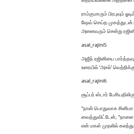
ராம்குமாரும் பிரபுவும் 
ஷேவ் செய்த முகத்துடன் 
அனைவரும் சென்று ரஜினிய
asal_rajini5
அஜீத் ரஜினியை பார்த்த
உரையில் ‘அசல்’ வெற்றிக்க
asal_rajini6
சூப்பர் ஸ்டார் பேசியதிலிரு
“நான் பொதுவாக சினிமா
வைத்துவிட்டேன், “நாளை 
என் மகள் முதலில் கலந்த