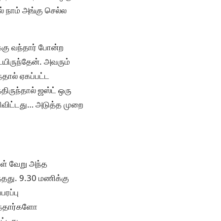
் நாம் அங்கு செல்ல
க்கு வந்தார் போன்ற
ிருந்தேன். அவரும்
ால் ஏகப்பட்ட
திருந்தால் ஜஸ்ட் ஒரு
கிவிட்டது… அடுத்த முறை
கள் வேறு அந்த
்தது. 9.30 மணிக்கு
பரப்பு
 வநதார்களோ
ட்டது.