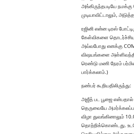
அங்கிருந்தபடியே நமக்கு
முடியாவிட்டாலும், அடுத்
ரஜினி என்ன டிரஸ் போட்டி
கேள்விகளை தொடர்ச்சிய
அவ்வபோது எனக்கு COMM
விஷயங்களை அள்ளிவந்திருப
ரெண்டு மணி நேரம் பர்மி
பார்க்கலாம்.)
நண்பர் கூறியதிலிருந்து:
அஜீத் பட பூஜை என்பதால்
தெருவையே அமர்க்கலப்படு
விழா துவங்கினாலும் 10.0
தொற்றிக்கொண்டது. உடனே 
தெரியவில்லை அத்தனை ரஜி