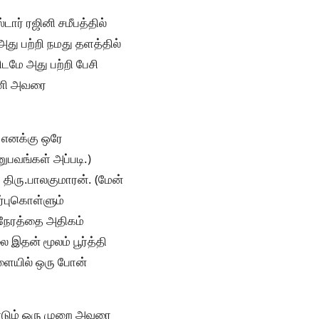
டார் ரஜினி சமீபத்தில்
அது பற்றி நமது தளத்தில்
டமே அது பற்றி பேசி
்ணி அவரை
ு எனக்கு ஒரே
பவங்கள் அப்படி.)
 திரு.பாலகுமாரன். (மேன்
ர்புகொள்ளும்
 நேரத்தை அதிகம்
இதன் மூலம் பூர்த்தி
ளையில் ஒரு போன்
ண்டும் ஒரு முறை அவரை