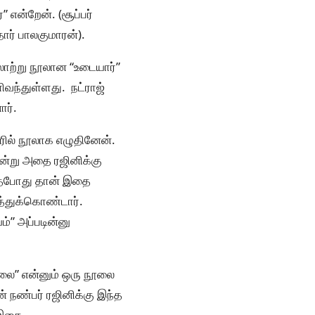
” என்றேன். (சூப்பர்
தார் பாலகுமாரன்).
லாற்று நூலான “உடையார்”
வந்துள்ளது. நட்ராஜ்
ார்.
ரில் நூலாக எழுதினேன்.
 என்று அதை ரஜினிக்கு
ந்தபோது தான் இதை
்துக்கொண்டார்.
” அப்படின்னு
்லை” என்னும் ஒரு நூலை
் நண்பர் ரஜினிக்கு இந்த
ற இதை