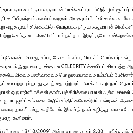
்தாளருமான திரு.பாலகுமாரன் ‘பாக்கெட் நாவல்’ இதழில் சூப்பர் ஸ்
பற்றி கூறியிருந்தார். நண்பர் ஒருவர் அதை நம்மிடம் சொல்ல, உடனே 
று எழுத முயற்சிக்கையில் - நேரடியாக திரு.பாலகுமாரன் அவர்களி
 பெற்று செய்தியை வெளியிட்டால் நன்றாக இருக்குமே - என்றெண
்புகொண்ட போது, எப்படி பேசுவார் எப்படி ரியாக்ட் செய்வார் என்ற
(காரணம் இதுவரை நமக்கு பல CELEBRITY க்களிடம் கிடைத்த அனு
ததைவிட மிகவும் பணிவாகவும் பொறுமையாகவும் நம்மிடம் பேசினார்
நம்மை பற்றியும் நமது தளத்தை பற்றியும் விளக்கி கூறி நாம் தொட
ான் ஒரு ரஜினி ரசிகன் தான். பத்திரிக்கையாளன் அல்ல. உங்கள்
 ஐயா. ஜஸ்ட் உங்களை நேரில் சந்திக்கவேண்டும் என்ற என் ஆவலை 
வளவு தான்” என்று கூறினேன். இரண்டு நாள் கழித்து காலை வே
ருமாறு கூறினார்.
வாய் கிழமை 13/10/2009) அன்று காலை சுமார் 8.00 மணிக்கு மீ