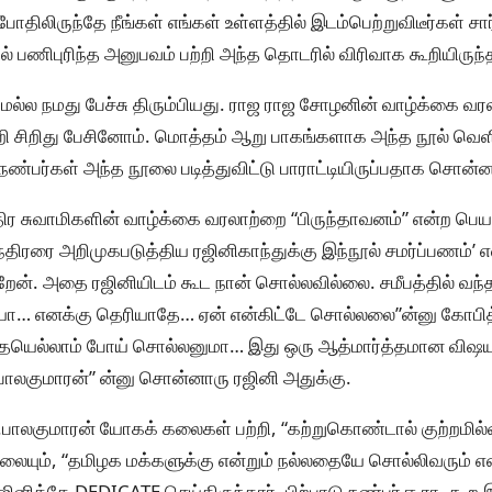
திலிருந்தே நீங்கள் எங்கள் உள்ளத்தில் இடம்பெற்றுவிடீர்கள் சார்
ல் பணிபுரிந்த அனுபவம் பற்றி அந்த தொடரில் விரிவாக கூறியிருந்
ல்ல நமது பேச்சு திரும்பியது. ராஜ ராஜ சோழனின் வாழ்க்கை வர
றி சிறிது பேசினோம். மொத்தம் ஆறு பாகங்களாக அந்த நூல் வெளி
ன் நண்பர்கள் அந்த நூலை படித்துவிட்டு பாராட்டியிருப்பதாக சொன்ன
ர சுவாமிகளின் வாழ்க்கை வரலாற்றை “பிருந்தாவனம்” என்ற பெய
ந்திரரை அறிமுகபடுத்திய ரஜினிகாந்துக்கு இந்நூல் சமர்ப்பணம்’
றேன். அதை ரஜினியிடம் கூட நான் சொல்லவில்லை. சமீபத்தில் வ
யா… எனக்கு தெரியாதே… ஏன் என்கிட்டே சொல்லலை”ன்னு கோபித
ல்லாம் போய் சொல்லனுமா… இது ஒரு ஆத்மார்த்தமான விஷயம்
ாலகுமாரன்” ன்னு சொன்னாரு ரஜினி அதுக்கு.
.பாலகுமாரன் யோகக் கலைகள் பற்றி, “கற்றுகொண்டால் குற்றமில
நூலையும், “தமிழக மக்களுக்கு என்றும் நல்லதையே சொல்லிவரும் என
ரஜினிக்கே DEDICATE செய்திருந்தார். பிற்பாடு நண்பர் ஈ.ரா. கூ