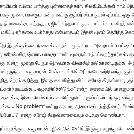
 சாமியார் நம்மை பார்த்து புன்னகைத்தார். சில நிமிடங்கள் நாம் அ
ரு முறை, பாலகுமாரன் தனக்கு சூப்பர் ஸ்டாருடன் ஏற்பட்ட ஒரு அன
்தது நினைவுக்கு வந்தது. ரஜினி எந்தளவு ஒரு பண்புள்ள மனிதர் எ
் மதிப்பு எந்தளவு உயர்ந்தது என்பதையும் இதன் மூலம் தெரிந்துக
 இருக்கும் என நினைக்கிறேன். ஒரு சிறிய அறையில் ‘பாட்ஷா’
ர், சுரேஷ் கிருஷ்ணா, பாலகுமாரன் மூவரும் ஈடுபட்டிருந்தார்கள். ஒ
ுந்து நின்று மூன்று பேரும் ஆர்வமாக விவாதித்துகொண்டிருக்க, 
ருந்த பாலகுமாரன், பேச்சுவாக்கில் அப்படியே சுற்றி வந்து சூப்ப
ிறிது நேரம் கழித்து, இதை கவனித்து விட்ட சுரேஷ் கிருஷ்ணா, சூப்
்கார்ந்துட்டீங்க… எழுந்திரிச்சிடுங்க” என்று சைகையில் பாலகுமாரனு
தனிக்க, இதையெல்லாம் கவனித்துவிட்ட சூப்பர் ஸ்டார் ஓடி வந்து 
ருங்க…. No problem” என்று அவரை ஆசுவாசப்படுத்தினார். “என்ன 
 இப்போ…?” என்று சுரேஷ் கிருஷ்ணாவையும் கடிந்து கொண்டார்.
ேரம் கழித்து பாலகுமாரன் ரஜினியின் சேரில் இருந்து எழுந்துகொண்