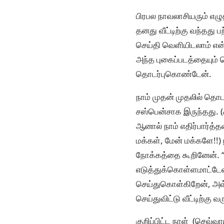
பிரபல நாவலாசியரும் எழுத
தனது வீட்டிற்கு வந்தது 
செய்தி வெளியிடலாம் என்
அந்த புகைப்படத்தையும்
தொடர்புகொண்டேன்.
நாம் முதன் முதலில் தொடர
சஸ்பென்சாக இருந்தது. 
ஆனால் நாம் எதிர்பார்த்
மக்கள், மேன் மக்களே!!) 
நோக்கத்தை கூறினேன். “ந
எடுத்துக்கொள்ளமாட்டேன்
செய்துகொள்கிறேன், அவ்
செய்துவிட்டு வீட்டிற்கு வ
குறிப்பிட்ட நாள் (செவ்