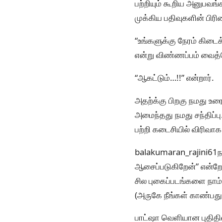
பற்றியும் கூறிய அனுபவங்க
முக்கிய பதிவுகளின் பி
“உங்களுக்கு நேரம் கிடை
என்று விண்ணப்பம் வைத
“ஆகட்டும்…!!” என்றார்.
அதற்க்கு பிறகு நமது உர
அமைந்தது நமது சந்திப்ப
பற்றி கடைசியில் விரிவாக
balakumaran_rajini61ந
ஆசைப்படுகிறேன்” என்றேன
சில புகைப்படங்களை நாம்
(அருகே நீங்கள் காண்பது 
பாட்ஷா வெளியான புதிதில