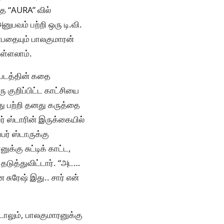
ந்த “AURA” வில்
ுபவம் பற்றி ஒரு டி.வி.
ன்பதையும் பாலகுமாரன்
ொள்ளலாம்.
 படத்தின் கதை
ரு குறிப்பிட்ட காட்சியை
அது பற்றி தனது கருத்தை
ர் ஸ்டாரின் இருக்கையில்
பர் ஸ்டாருக்கு
க்கு சுட்டிக் காட்ட,
தடுத்துவிட்டார். “அட…
சுரேஷ் இது.. சார் என்
டாலும், பாலகுமாரனுக்கு