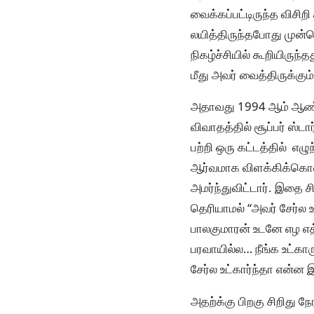
வைக்கப்பட்டிருந்த விசிறி
லயித்திருந்தபோது முன்பொ
நிகழ்ச்சியில் கூறியிருந
மீது அவர் வைத்திருக்கும
அதாவது 1994 ஆம் ஆண்டு
விவாதத்தில் சூப்பர் ஸ்டா
பற்றி ஒரு கட்டத்தில் எழ
ஆர்வமாக விளக்கிக்கொண்டி
அமர்ந்துவிட்டார். இதை ச
தெரியாமல் “அவர் சேர்ல உட
பாலகுமாரன் உடனே எழ எத்
பரவாயில்ல… நீங்க உட்கா
சேர்ல உட்கார்ந்தா என்ன
அதற்க்கு பிறகு சிறிது ந