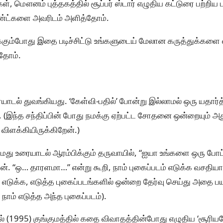
ள், மௌனம் புத்தகத்தில் சூப்பர் ஸ்டார் எழுதிய கட்டுரை பற்றிய ப
ரிண்ட்களை அவரிடம் அளித்தோம்.
க்கும்போது இதை படிச்சிட்டு உங்களுடைய் மேலான கருத்துக்களை
்தோம்.
ையாடல் துவங்கியது. ‘கேள்வி-பதில்’ போன்று இல்லாமல் ஒரு யத
ு. (இந்த சந்திப்பின் போது நமக்கு ஏற்பட்ட சோதனை ஒன்றையும் அத
 விளக்கியிருக்கிறேன்.)
மது உரையாடல் ஆரம்பிக்கும் தருவாயில், “ஐயா உங்களை ஒரு போ
். “ஒ… தாரளமா…” என்று கூறி, நாம் புகைப்படம் எடுக்க வசதிய
 எடுக்க, எடுத்த புகைப்படங்களில் ஒன்றை தேர்வு செய்து அதை பய
நாம் எடுத்த அந்த புகைப்படம்).
் (1995) குங்குமத்தில் கதை விவாதத்தின்போது எழுதிய ‘சூரிய