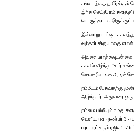
சங்கடத்தை தவிர்க்கும் ப
இந்த செய்தி நம் தளத்தில
பொருத்தமாக இருக்கும் எ
இவ்வாறு பாட்ஷா காலத்து
வந்தார் திரு.பாலகுமாரன்
அவரை பார்த்தவுடன் கை 
காலில் வீழ்ந்து “சார் எ
சௌகரியமாக அமரச் செய
நம்மிடம் பேசுவதற்கு முன
ஆழ்ந்தார். அதுவரை ஒரு
நம்மை பற்றியும் நமது தள
வெளியான - நண்பர் நோபிள
பரமஹம்சரும் ரஜினி ரசிகர