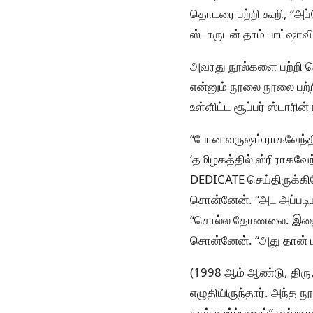
தொடரை பற்றி கூறி, “அப்போ
ஸ்டாருடன் தாம் பாட்ஷாவி
அவரது நூல்களை பற்றி மெ
என்னும் நூலை நூலை பற்
உள்ளிட்ட சூப்பர் ஸ்டாரி
“போன வருஷம் ராகவேந்தி
‘தமிழகத்தில் ஸ்ரீ ராகவே
DEDICATE செய்திருக்கி
சொன்னேன். “அட அப்படி
“சொல்ல தோணலை. இதையெ
சொன்னேன். “அது தான் ப
(1998 ஆம் ஆண்டு, திரு
எழுதியிருந்தார். அந்த 
நூல் சமர்ப்பணம்” என்று 