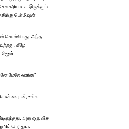
 சௌகரியமாக இருக்கும்
்திற்கு பெர்மிஷன்
மல் சொல்லியது. அந்த
வேற்றது. கீழே
தி ஜென்
உடனே மேலே வாங்க”
 சொன்னவுடன், உள்ள
டிருந்தது. அது ஒரு வித
ையில் பெரிதாக