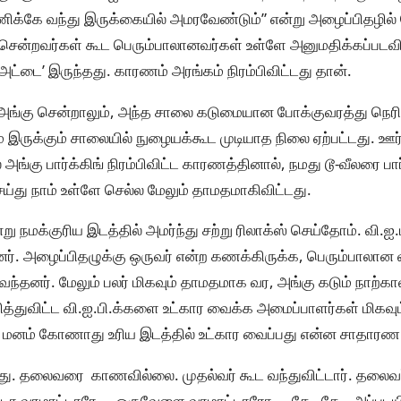
ணிக்கே வந்து இருக்கையில் அமரவேண்டும்” என்று அழைப்பிதழில் ப
சென்றவர்கள் கூட பெரும்பாலானவர்கள் உள்ளே அனுமதிக்கப்படவ
்டை’ இருந்தது. காரணம் அரங்கம் நிரம்பிவிட்டது தான்.
கு அங்கு சென்றாலும், அந்த சாலை கடுமையான போக்குவரத்து நெரிசல
 இருக்கும் சாலையில் நுழையக்கூட முடியாத நிலை ஏற்பட்டது. ஊர்ந
அங்கு பார்க்கிங் நிரம்பிவிட்ட காரணத்தினால், நமது டூ-வீலரை ப
ெய்து நாம் உள்ளே செல்ல மேலும் தாமதமாகிவிட்டது.
 நமக்குரிய இடத்தில் அமர்ந்து சற்று ரிலாக்ஸ் செய்தோம். வி.ஐ.ப
். அழைப்பிதழுக்கு ஒருவர் என்ற கணக்கிருக்க, பெரும்பாலான வ
னர். மேலும் பலர் மிகவும் தாமதமாக வர, அங்கு கடும் நாற்காலி 
துவிட்ட வி.ஐ.பி.க்களை உட்கார வைக்க அமைப்பாளர்கள் மிகவும் 
 மனம் கோணாது உரிய இடத்தில் உட்கார வைப்பது என்ன சாதாரண
து. தலைவரை காணவில்லை. முதல்வர் கூட வந்துவிட்டார். தலைவ
ேட்டா வரமாட்டாரே…. ஒருவேளை வரமாட்டாரோ…. சே.. சே… அப்படியி