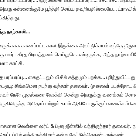
பை அவரு என்னைக்குமே பூர்த்தி செய்ய தவறியதில்லையே… ட்ராஃபிக்
்தித்தது.
்த நாற்காலி…
வருக்காக காணப்பட்ட காலி இருக்கை அவர் நிச்சயம் வந்தே தீருவார
்கு பலர் பகீரத பிரயத்தனம் செய்துகொண்டிருக்க, அந்த நாற்கா
ளா காட்சி.
த பரப்பரப்பு… கைதட்டலும் விசில் சத்தமும் பறக்க… புரிந்துவிட்டத
 புடைசூழ சிங்கமென நடந்து வந்தார் தலைவர். (தலைவர் படத்தோட 
வந்தவர் நேரே முதல்வரை நோக்கி சென்று அவருக்கு வணக்கம் சொன
அருகிலிருந்த அமிதாப் மற்றும் கமல் ஆகியோருக்கும் வணக்கம் சொல
காசமான வெள்ளை ஷர்ட் & ப்ளூ ஜீன்ஸில் வந்திருந்தார் தலைவர். 
்டப்பில் வந்திருக்கிறார் என்று கேட்டுக்கொண்டிருந்தனர்.