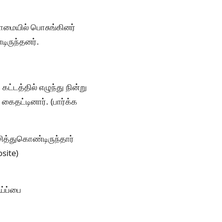
றாமையில் பொசுங்கினர்
ிருந்தனர்.
கட்டத்தில் எழுந்து நின்று
 கைதட்டினார். (பார்க்க
ரசித்துகொண்டிருந்தார்
osite)
ய்ப்பை