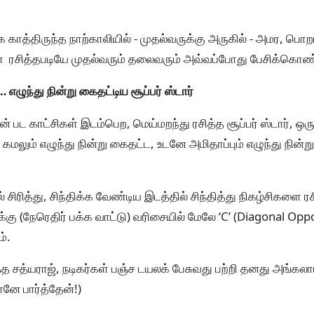
ாத்திருந்த நாற்காலியில் - முதல்வருக்கு அருகில் - அமர, பொ
ை ரசித்தபடியே முதல்வரும் தலைவரும் அவ்வப்போது பேசிக்கொண்ட
… எழுந்து நின்று கைதட்டிய சூப்பர் ஸ்டார்
ன் பட காட்சிகள் இடம்பெற, மெய்மறந்து ரசித்த சூப்பர் ஸ்டார், ஒரு 
கமலும் எழுந்து நின்று கைதட்ட, உடனே அமிதாப்பும் எழுந்து நின்று
் சிரித்து, சிந்திக்க வேண்டிய இடத்தில் சிந்தித்து நிகழ்சிகளை 
ுக்கு (நேரெதிர் பக்க வாட்டு) வரிசையில் மேலே ‘C’ (Diagonal Opp
்.
த்த சத்யராஜ், நடிகர்கள் பஞ்ச டயலக் பேசுவது பற்றி தனது அங்கலா
ானே பார்த்தேன்!)