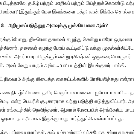
பிடித்தாலே, தமிழ் பற்றும் மாநிலப் பற்றும் பிய்த்துக்கொண்டு வந
விலக்கா? (இதுக்கும் மேல இவங்களை பத்தி நான் இங்கே சொல்ல வ
டே அறிமுகப்படுத்துற அளவுக்கு முக்கியமான ஆள்?
ிருக்கும்போது, திடீரென தலைவர் எழுந்து சென்று யாரோ ஒருவரை
த்தினார். தலைவர் எழுந்துபோய் கூட்டிகிட்டு வந்து முதல்வர்கிட்ட
் உள்ள அவர் யாராயிருக்கும் என்று ரசிகர்கள் ஒருவரையொருவர்
. அவர் வேறு யாரும் அல்ல… ‘பா’ படத்தின் இயக்குனர் பால்கி.
்கட் நிலவரம் அங்கு கிடைத்த கைதட்டல்களில் பிரதிபலித்தது என்ற
ும் கலைநிகழ்ச்சிகளை தவிர பெரும்பாலானவை - ஐயோடா சாமி…. த
மெடி என்ற பெயரில் குடிகாரராக வந்து படுத்தி எடுத்துவிட்டார். 
பலர் சங்கடத்தில் நெளிந்தனர். ஆனால் மேடையில் அரங்கேறிய பாடல
ரளவு நாகரீகமாக இருக்குமாறு பார்த்துக்கொள்ளப்பட்டது.
்த பார்வையாளர்கள், தம்மு (தமன்னா) வந்தபோது சற்று சுறுசுறுப்