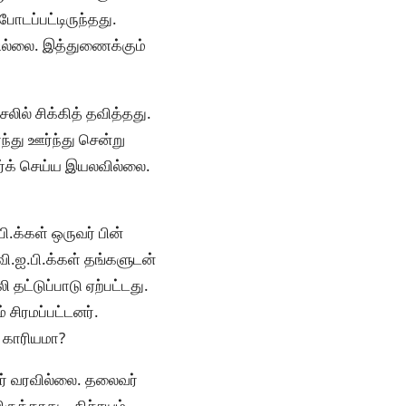
ோடப்பட்டிருந்தது.
ில்லை. இத்துணைக்கும்
ில் சிக்கித் தவித்தது.
்து ஊர்ந்து சென்று
ார்க் செய்ய இயலவில்லை.
ி.க்கள் ஒருவர் பின்
ி.ஐ.பி.க்கள் தங்களுடன்
தட்டுப்பாடு ஏற்பட்டது.
சிரமப்பட்டனர்.
 காரியமா?
ர் வரவில்லை. தலைவர்
ருக்காது… நிச்சயம்