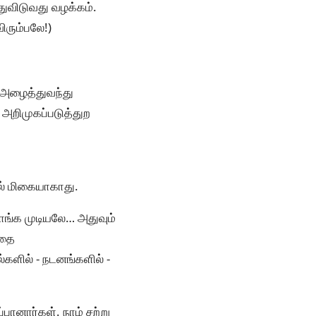
்துவிடுவது வழக்கம்.
ிரும்பலே!)
 அழைத்துவந்து
ே அறிமுகப்படுத்துற
ால் மிகையாகாது.
ாங்க முடியலே… அதுவும்
அதை
்களில் - நடனங்களில் -
பானார்கள். நாம் சற்று