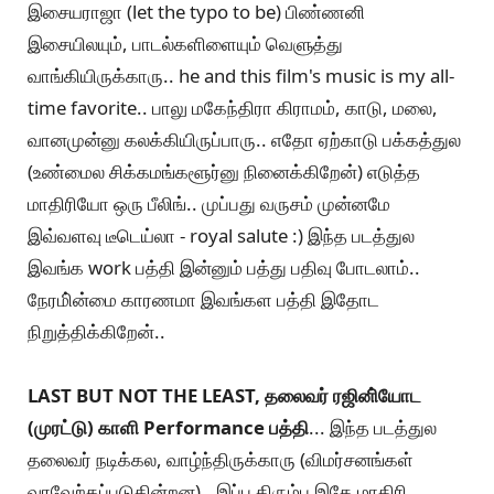
இசையராஜா (let the typo to be) பிண்ணனி
இசையிலயும், பாடல்களிளையும் வெளுத்து
வாங்கியிருக்காரு.. he and this film's music is my all-
time favorite.. பாலு மகேந்திரா கிராமம், காடு, மலை,
வானமுன்னு கலக்கியிருப்பாரு.. எதோ ஏற்காடு பக்கத்துல
(உண்மைல சிக்கமங்களூர்னு நினைக்கிறேன்) எடுத்த
மாதிரியோ ஒரு பீலிங்.. முப்பது வருசம் முன்னமே
இவ்வளவு டீடெய்லா - royal salute :) இந்த படத்துல
இவங்க work பத்தி இன்னும் பத்து பதிவு போடலாம்..
நேரமி்ன்மை காரணமா இவங்கள பத்தி இதோட
நிறுத்திக்கிறேன்..
LAST BUT NOT THE LEAST, தலைவர் ரஜினி்யோட
(முரட்டு) காளி Performance பத்தி
... இந்த படத்துல
தலைவர் நடிக்கல, வாழ்ந்திருக்காரு (விமர்சனங்கள்
வரவேற்கப்படுகின்றன).. இப்ப திரும்ப இதே மாதிரி