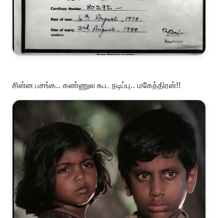
சின்ன பசங்க.. கண்ணுல கூட நடிப்பு.. மகேந்திரன்!!