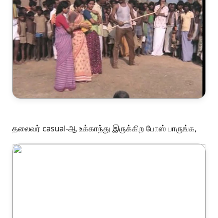
தலைவர் casual-ஆ உக்காந்து இருக்கிற போஸ் பாருங்க,