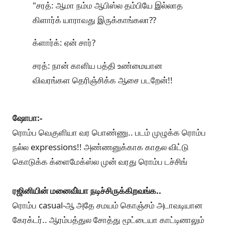
"சரத்: ஆமா நம்ம ஆபிஸ்ல தம்பியே இல்லாத
கிளார்க் யாராவது இருக்காங்கலா??
க்ளார்க்: ஏன் சார்?
சரத்: நான் காளிய பத்தி உண்மையான
விவரங்கள தெரிஞ்சிக்க ஆசை படறேன்!!
ஷோபா:-
ரொம்ப வெகுளியா வர பொண்ணு.. படம் முழுக்க ரொம்ப
நல்ல expressions!! அண்ணனுக்காக காதல விட்டு
கொடுக்க க்ளைமேக்ஸ்ல முன் வரது ரொம்ப டச்சிங்
ரஜினியின் மனைவி்யா நடிச்சிருக்கிறவங்க..
ரொம்ப casual-ஆ அதே சமயம் கொஞ்சம் அடாவடியான
கேரக்டர்.. ஆரம்பத்துல சோத்து மூட்டையா காட்டினாலும்