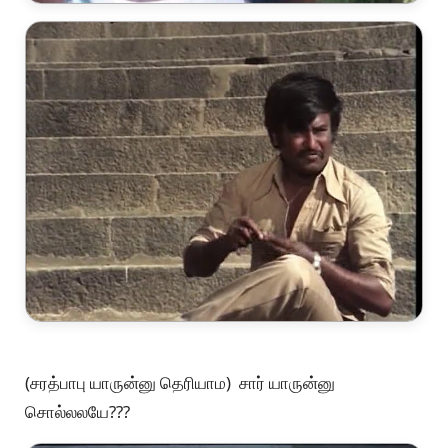
(சரத்பாபு யாருன்னு தெரியாம) சார் யாருன்னு
சொல்லலயே???