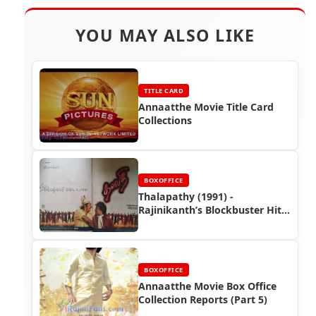
YOU MAY ALSO LIKE
TITLE CARD
Annaatthe Movie Title Card
Collections
BOXOFFICE
Thalapathy (1991) -
Rajinikanth’s Blockbuster Hit
Directed by Mani Ratnam
BOXOFFICE
Annaatthe Movie Box Office
Collection Reports (Part 5)