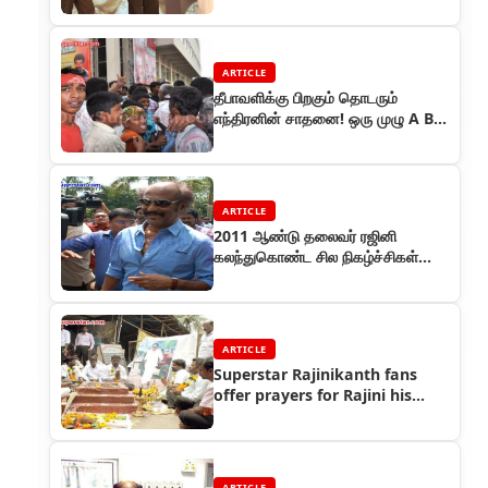
விருது
ARTICLE
தீபாவளிக்கு பிறகும் தொடரும்
எந்திரனின் சாதனை! ஒரு முழு A B C
ரிப்போர்ட் !!
ARTICLE
2011 ஆண்டு தலைவர் ரஜினி
கலந்துகொண்ட சில நிகழ்ச்சிகள்
தொகுப்புக்கள்
ARTICLE
Superstar Rajinikanth fans
offer prayers for Rajini his
health recovery
ARTICLE