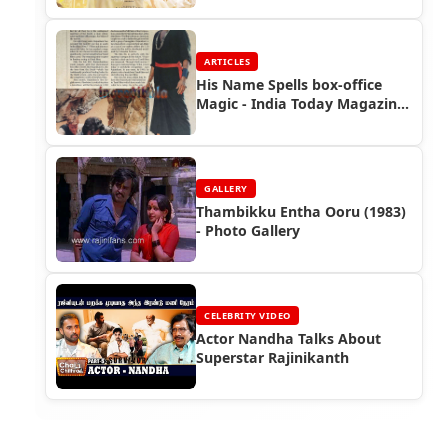
ARTICLES
His Name Spells box-office
Magic - India Today Magazine
(1988)
GALLERY
Thambikku Entha Ooru (1983)
- Photo Gallery
CELEBRITY VIDEO
Actor Nandha Talks About
Superstar Rajinikanth