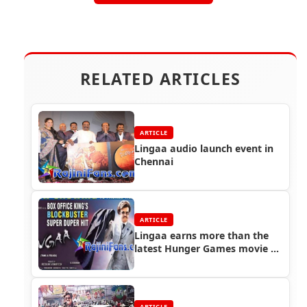
RELATED ARTICLES
ARTICLE
Lingaa audio launch event in
Chennai
ARTICLE
Lingaa earns more than the
latest Hunger Games movie at
U.S. box office
ARTICLE