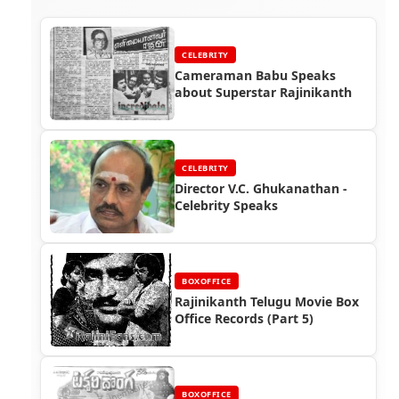
CELEBRITY
Cameraman Babu Speaks
about Superstar Rajinikanth
CELEBRITY
Director V.C. Ghukanathan -
Celebrity Speaks
BOXOFFICE
Rajinikanth Telugu Movie Box
Office Records (Part 5)
BOXOFFICE