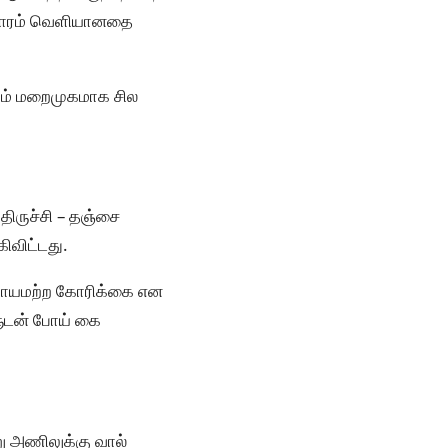
த வாரம் வெளியானதை
நாம் மறைமுகமாக சில
திருச்சி – தஞ்சை
கிவிட்டது.
 நியாயமற்ற கோரிக்கை என
களுடன் போய் கை
ு அணிலுக்கு வால்