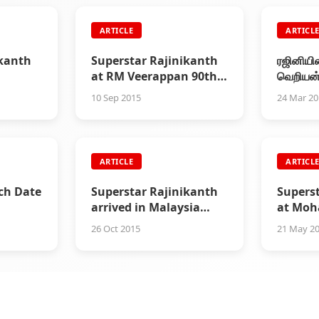
ARTICLE
ARTICL
ikanth
Superstar Rajinikanth
ரஜினியின
at RM Veerappan 90th
வெறியன்
Birthday Celebrations
அதற்கும
10 Sep 2015
24 Mar 2
ny
ARTICLE
ARTICL
ch Date
Superstar Rajinikanth
Supers
arrived in Malaysia
at Moh
with mass welcome
Manch
26 Oct 2015
21 May 2
marria