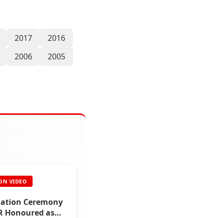
2017
2016
2006
2005
ON VIDEO
iation Ceremony
R Honoured as