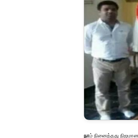
நா
ம் நினைத்தது நிஜமானத