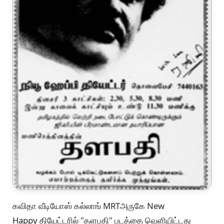
கவிதா வீடியோஸ் கல்லாங் MRTஅருகே New
Happy தியேட்டரில் "தளபதி" படத்தை வெளியிட்டது