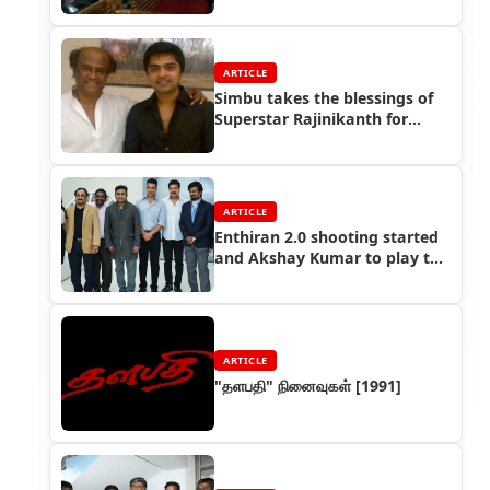
ARTICLE
Simbu takes the blessings of
Superstar Rajinikanth for
Vaalu!
ARTICLE
Enthiran 2.0 shooting started
and Akshay Kumar to play the
antagonist
ARTICLE
"தளபதி" நினைவுகள் [1991]