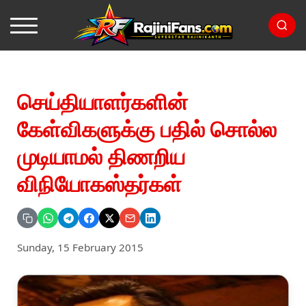
செய்தியாளர்களின்
கேள்விகளுக்கு பதில் சொல்ல
முடியாமல் திணறிய
விநியோகஸ்தர்கள்
Sunday, 15 February 2015