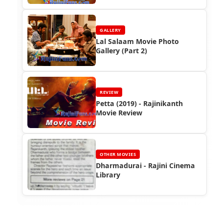
GALLERY
Lal Salaam Movie Photo
Gallery (Part 2)
REVIEW
Petta (2019) - Rajinikanth
Movie Review
OTHER MOVIES
Dharmadurai - Rajini Cinema
Library