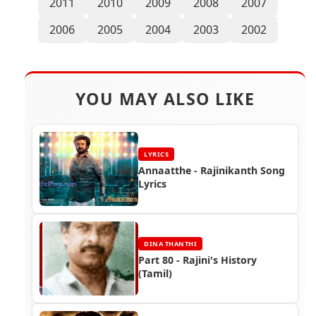
2011
2010
2009
2008
2007
2006
2005
2004
2003
2002
YOU MAY ALSO LIKE
LYRICS
Annaatthe - Rajinikanth Song
Lyrics
DINA THANTHI
Part 80 - Rajini's History
(Tamil)