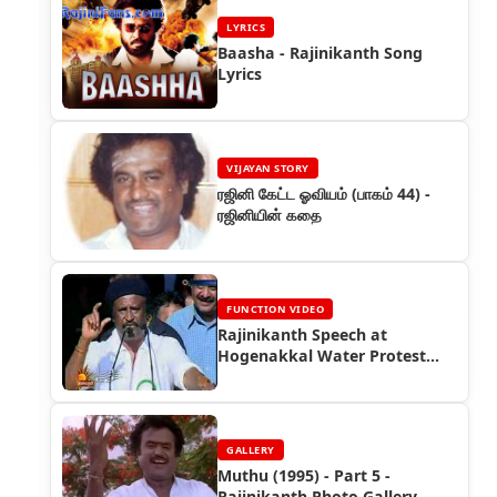
LYRICS
Baasha - Rajinikanth Song
Lyrics
VIJAYAN STORY
ரஜினி கேட்ட ஓவியம் (பாகம் 44) -
ரஜினியின் கதை
FUNCTION VIDEO
Rajinikanth Speech at
Hogenakkal Water Protest
(2008)
GALLERY
Muthu (1995) - Part 5 -
Rajinikanth Photo Gallery