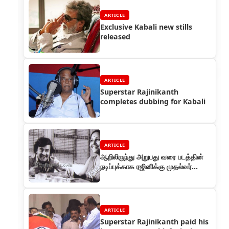
ARTICLE
Exclusive Kabali new stills
released
ARTICLE
Superstar Rajinikanth
completes dubbing for Kabali
ARTICLE
ஆறிலிருந்து அறுபது வரை படத்தின்
நடிப்புக்காக ரஜினிக்கு முதல்வர்
எம்.ஜி.ஆர் விருது கொடுத்தார்
ARTICLE
Superstar Rajinikanth paid his