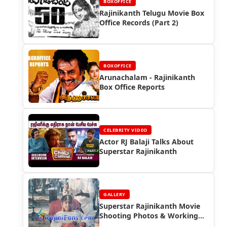
BOXOFFICE
Rajinikanth Telugu Movie Box
Office Records (Part 2)
BOXOFFICE
Arunachalam - Rajinikanth
Box Office Reports
CELEBRITY VIDEO
Actor RJ Balaji Talks About
Superstar Rajinikanth
GALLERY
Superstar Rajinikanth Movie
Shooting Photos & Working
Stills (Part 14)