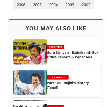
2006
2005
2004
2003
2002
YOU MAY ALSO LIKE
BOXOFFICE
Guru Sishyan - Rajinikanth Box
Office Reports & Paper Ads
DINA THANTHI
Part 100 - Rajini's History
(Tamil)