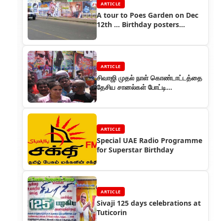
ARTICLE
A tour to Poes Garden on Dec
12th ... Birthday posters
everywhere
ARTICLE
சிவாஜி முதல் நாள் கொண்டாட்டத்தை
தேசிய சானல்கள் போட்டி
போட்டுக்கொண்டு கவரேஜ்
ARTICLE
Special UAE Radio Programme
for Superstar Birthday
ARTICLE
Sivaji 125 days celebrations at
Tuticorin