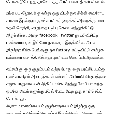
கொண்டுபோறது தானே மத்த அரசியல்வாதிகள் ஸ்டைல்.
உங்க பட விழாவுக்கு வந்து ஒரு விபத்துல சிக்கி அவரோட
காலை இழக்குறாரு உங்க ரசிகர் ஒருத்தர்.அவருக்கு பண
உதவி செஞ்சி, குழந்தை படிப்பு செலவு ஏத்துக்கிட்டு
இருக்கீங்க. அதை facebook , twitter னு புபிளிசிட்டி
பண்ணாம ஏன் இவ்ளோ நல்லவரா இருக்கீங்க. அப்டி
இருந்தா நீங்க பெங்களூருல factory கட்டிவிட்டு தமிழக
மக்களை ஏமாத்திதிங்கனு புரளியை கெளப்பிவிடுவாங்க.
லட்சுமி னு ஒரு குறும்படம் வந்த போது அது புரட்சிப்படம்னு
புளங்காகிதம் அடைஞ்சவன் எல்லாம் அபிராமி விஷயத்துல
சமூக பாதுகாவலன் ஆகிட்டாங்க. நேத்து சோபியா வந்த
ஒடனே அவங்களுக்கு மீம்ஸ் போட வேற ஒரு கான்செப்ட்
கெடச்சது .
ஆனா மனைவியையும் குழந்தையையும் இழந்து ஒரு
கணவன் தவித்துக்கொண்டு இருக்கிறார். அவரை நாம்