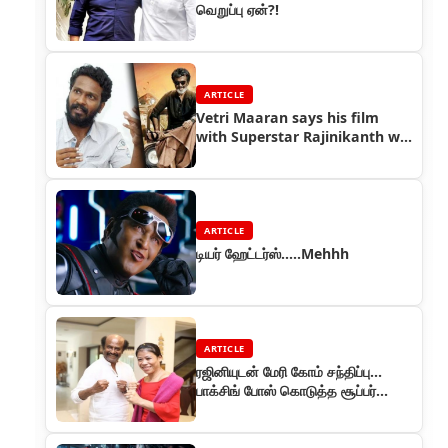
வெறுப்பு ஏன்?!
ARTICLE
Vetri Maaran says his film
with Superstar Rajinikanth will
not happen
ARTICLE
டியர் ஹேட்டர்ஸ்.....Mehhh
ARTICLE
ரஜினியுடன் மேரி கோம் சந்திப்பு…
பாக்சிங் போஸ் கொடுத்த சூப்பர்
ஸ்டார்!